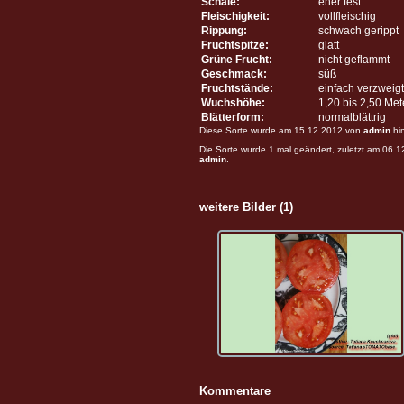
Schale:
eher fest
Fleischigkeit:
vollfleischig
Rippung:
schwach gerippt
Fruchtspitze:
glatt
Grüne Frucht:
nicht geflammt
Geschmack:
süß
Fruchtstände:
einfach verzweigt
Wuchshöhe:
1,20 bis 2,50 Me
Blätterform:
normalblättrig
Diese Sorte wurde am 15.12.2012 von
admin
hi
Die Sorte wurde 1 mal geändert, zuletzt am 06.
admin
.
weitere Bilder (1)
Kommentare