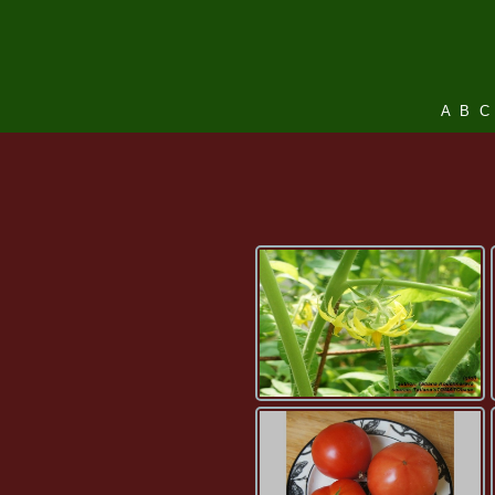
A
B
C