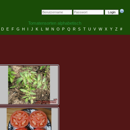
Login
Tomatensorten alphabetisch
D
E
F
G
H
I
J
K
L
M
N
O
P
Q
R
S
T
U
V
W
X
Y
Z
#