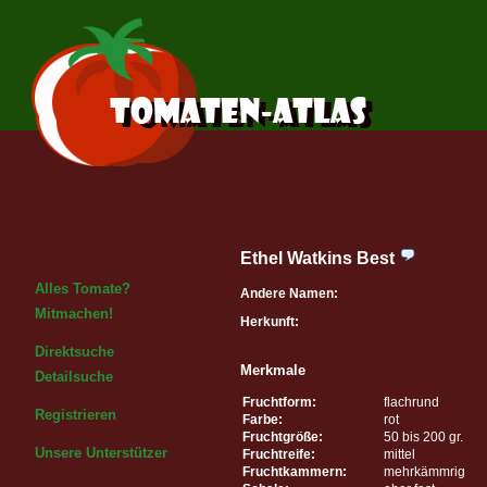
Ethel Watkins Best
Alles Tomate?
Andere Namen:
Mitmachen!
Herkunft:
Direktsuche
Merkmale
Detailsuche
Fruchtform:
flachrund
Registrieren
Farbe:
rot
Fruchtgröße:
50 bis 200 gr.
Unsere Unterstützer
Fruchtreife:
mittel
Fruchtkammern:
mehrkämmrig