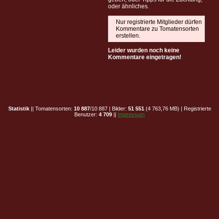
oder ähnliches.
Nur registrierte Mitglieder dürfen
Kommentare zu Tomatensorten
erstellen.
Leider wurden noch keine
Kommentare eingetragen!
Statistik
|| Tomatensorten:
10 887
/10 887 | Bilder:
51 551
(4 763,76 MB) | Registrierte
Benutzer:
4 709
||
Impressum