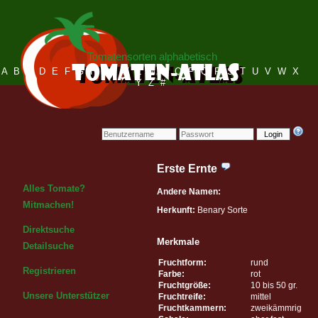
Tomatensorten alphabetisch
A
B
C
D
E
F
G
H
I
J
K
L
M
N
O
P
Q
R
S
T
U
V
W
X
Y
Z
#
Login
Erste Ernte
Alles Tomate?
Andere Namen:
Mitmachen!
Herkunft:
Benary Sorte
Direktsuche
Merkmale
Detailsuche
Fruchtform:
rund
Registrieren
Farbe:
rot
Fruchtgröße:
10 bis 50 gr.
Unsere Unterstützer
Fruchtreife:
mittel
Fruchtkammern:
zweikämmrig