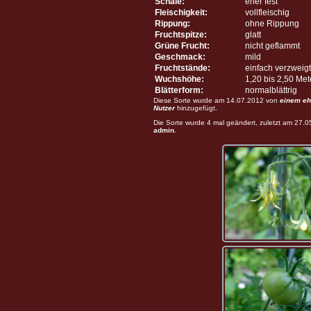
Schale:
eher fest
Fleischigkeit:
vollfleischig
Rippung:
ohne Rippung
Fruchtspitze:
glatt
Grüne Frucht:
nicht geflammt
Geschmack:
mild
Fruchtstände:
einfach verzweigt
Wuchshöhe:
1,20 bis 2,50 Me
Blätterform:
normalblättrig
Diese Sorte wurde am 14.07.2012 von
einem eh
Nutzer
hinzugefügt.
Die Sorte wurde 4 mal geändert, zuletzt am 27.
admin
.