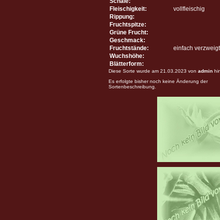
Schale:
Fleischigkeit:
vollfleischig
Rippung:
Fruchtspitze:
Grüne Frucht:
Geschmack:
Fruchtstände:
einfach verzweigt
Wuchshöhe:
Blätterform:
Diese Sorte wurde am 21.03.2023 von
admin
hi
Es erfolgte bisher noch keine Änderung der
Sortenbeschreibung.