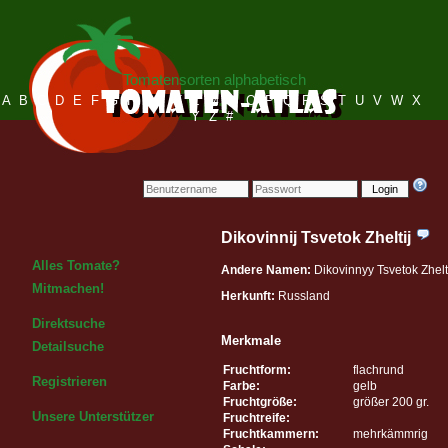
Tomatensorten alphabetisch
A
B
C
D
E
F
G
H
I
J
K
L
M
N
O
P
Q
R
S
T
U
V
W
X
Y
Z
#
Login
Dikovinnij Tsvetok Zheltij
Alles Tomate?
Andere Namen:
Dikovinnyy Tsvetok Zhel
Mitmachen!
Herkunft:
Russland
Direktsuche
Merkmale
Detailsuche
Fruchtform:
flachrund
Registrieren
Farbe:
gelb
Fruchtgröße:
größer 200 gr.
Unsere Unterstützer
Fruchtreife:
Fruchtkammern:
mehrkämmrig