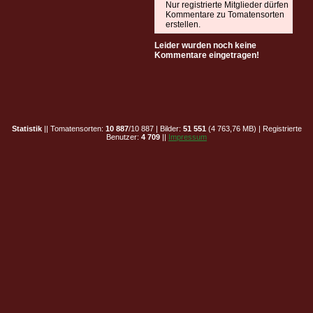
Nur registrierte Mitglieder dürfen
Kommentare zu Tomatensorten
erstellen.
Leider wurden noch keine
Kommentare eingetragen!
Statistik
|| Tomatensorten:
10 887
/10 887 | Bilder:
51 551
(4 763,76 MB) | Registrierte
Benutzer:
4 709
||
Impressum