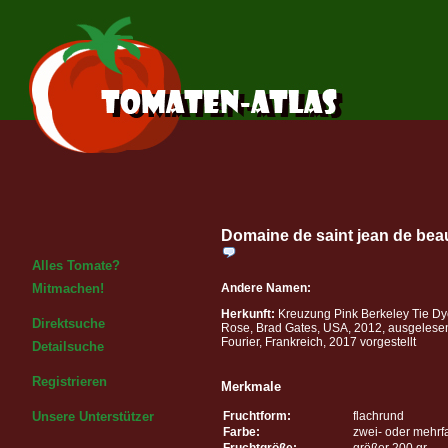
Domaine de saint jean de bea
Alles Tomate?
Andere Namen:
Mitmachen!
Herkunft:
Kreuzung Pink Berkeley Tie Dy
Direktsuche
Rose, Brad Gates, USA, 2012, ausgelese
Fourier, Frankreich, 2017 vorgestellt
Detailsuche
Registrieren
Merkmale
Fruchtform:
flachrund
Unsere Unterstützer
Farbe:
zwei- oder mehrf
Fruchtgröße:
größer 200 gr.