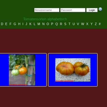
Login
Tomatensorten alphabetisch
D
E
F
G
H
I
J
K
L
M
N
O
P
Q
R
S
T
U
V
W
X
Y
Z
#