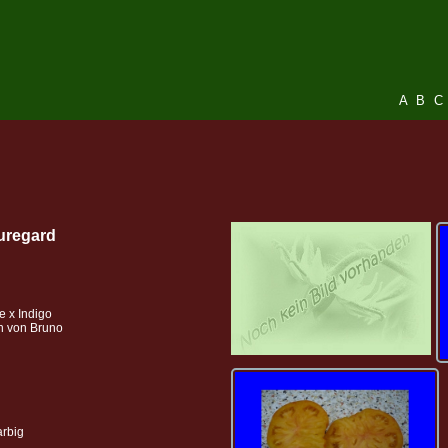
A
B
C
uregard
e x Indigo
n von Bruno
arbig