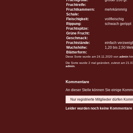
Fruchtreife:
Fruchtkammern:
mehrkämmrig
Schale:
Fleischigkeit:
vollfleischig
Rippung:
schwach gerippt
Fruchtspitze:
Grüne Frucht:
Geschmack:
Fruchtstände:
einfach verzweigt
Wuchshöhe:
1,20 bis 2,50 Me
Blätterform:
Diese Sorte wurde am 24.11.2020 von
admin
hin
Die Sorte wurde 2 mal geändert, zuletzt am 21.
admin
.
Kommentare
An dieser Stelle können Sie einige Komme
Nur registrierte Mitglieder dürfen Kom
Leider wurden noch keine Kommentare 