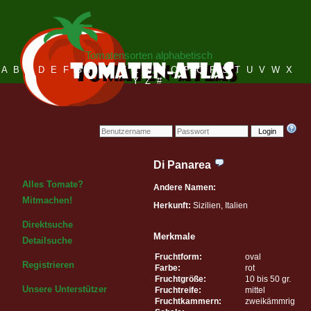
Tomatensorten alphabetisch
A
B
C
D
E
F
G
H
I
J
K
L
M
N
O
P
Q
R
S
T
U
V
W
X
Y
Z
#
Login
Di Panarea
Alles Tomate?
Andere Namen:
Mitmachen!
Herkunft:
Sizilien, Italien
Direktsuche
Merkmale
Detailsuche
Fruchtform:
oval
Registrieren
Farbe:
rot
Fruchtgröße:
10 bis 50 gr.
Unsere Unterstützer
Fruchtreife:
mittel
Fruchtkammern:
zweikämmrig