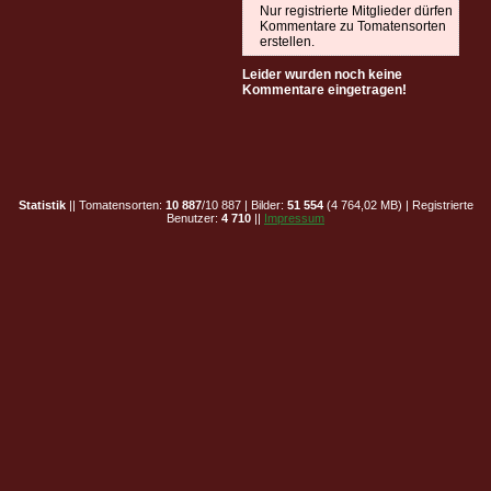
Nur registrierte Mitglieder dürfen
Kommentare zu Tomatensorten
erstellen.
Leider wurden noch keine
Kommentare eingetragen!
Statistik
|| Tomatensorten:
10 887
/10 887 | Bilder:
51 554
(4 764,02 MB) | Registrierte
Benutzer:
4 710
||
Impressum