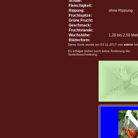
Schale:
Fleischigkeit:
Rippung:
ohne Rippung
Fruchtspitze:
Grüne Frucht:
Geschmack:
Fruchtstände:
Wuchshöhe:
1,20 bis 2,50 Me
Blätterform:
Diese Sorte wurde am 03.11.2017 von
admin
hin
Es erfolgte bisher noch keine Änderung der
Sortenbeschreibung.