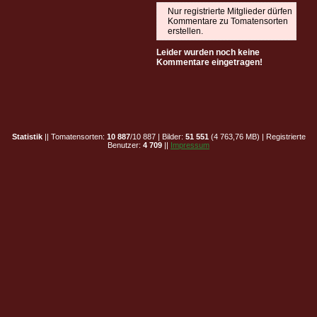
Nur registrierte Mitglieder dürfen
Kommentare zu Tomatensorten
erstellen.
Leider wurden noch keine
Kommentare eingetragen!
Statistik
|| Tomatensorten:
10 887
/10 887 | Bilder:
51 551
(4 763,76 MB) | Registrierte
Benutzer:
4 709
||
Impressum