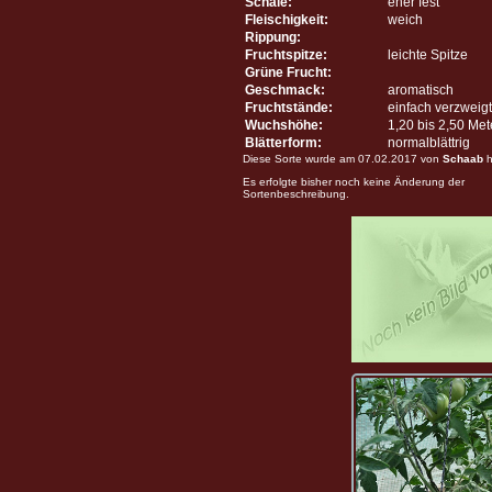
Schale:
eher fest
Fleischigkeit:
weich
Rippung:
Fruchtspitze:
leichte Spitze
Grüne Frucht:
Geschmack:
aromatisch
Fruchtstände:
einfach verzweigt
Wuchshöhe:
1,20 bis 2,50 Me
Blätterform:
normalblättrig
Diese Sorte wurde am 07.02.2017 von
Schaab
h
Es erfolgte bisher noch keine Änderung der
Sortenbeschreibung.