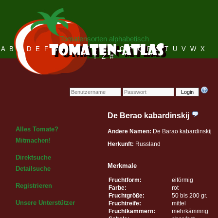
Tomatensorten alphabetisch
A
B
C
D
E
F
G
H
I
J
K
L
M
N
O
P
Q
R
S
T
U
V
W
X
Y
Z
#
Login
De Berao kabardinskij
Alles Tomate?
Andere Namen:
De Barao kabardinskij
Mitmachen!
Herkunft:
Russland
Direktsuche
Merkmale
Detailsuche
Fruchtform:
eiförmig
Registrieren
Farbe:
rot
Fruchtgröße:
50 bis 200 gr.
Unsere Unterstützer
Fruchtreife:
mittel
Fruchtkammern:
mehrkämmrig