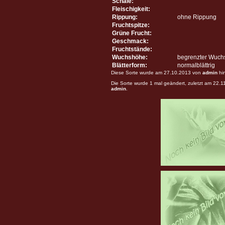
Schale:
Fleischigkeit:
Rippung:
ohne Rippung
Fruchtspitze:
Grüne Frucht:
Geschmack:
Fruchtstände:
Wuchshöhe:
begrenzter Wuch
Blätterform:
normalblättrig
Diese Sorte wurde am 27.10.2013 von
admin
hi
Die Sorte wurde 1 mal geändert, zuletzt am 22.
admin
.