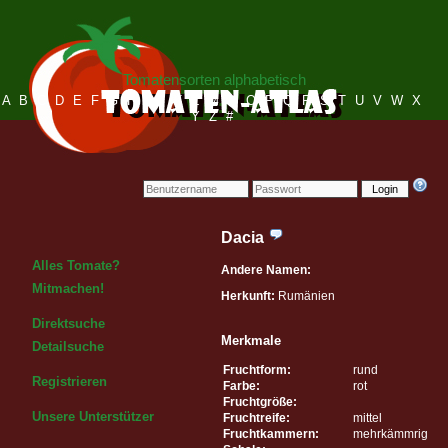
Tomatensorten alphabetisch
A
B
C
D
E
F
G
H
I
J
K
L
M
N
O
P
Q
R
S
T
U
V
W
X
Y
Z
#
Login
Dacia
Alles Tomate?
Andere Namen:
Mitmachen!
Herkunft:
Rumänien
Direktsuche
Merkmale
Detailsuche
Fruchtform:
rund
Registrieren
Farbe:
rot
Fruchtgröße:
Unsere Unterstützer
Fruchtreife:
mittel
Fruchtkammern:
mehrkämmrig