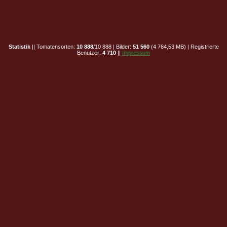
Statistik
|| Tomatensorten:
10 888
/10 888 | Bilder:
51 560
(4 764,53 MB) | Registrierte
Benutzer:
4 710
||
Impressum