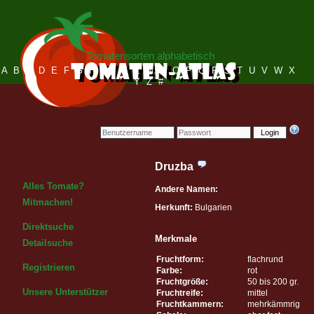
Tomatensorten alphabetisch
A
B
C
D
E
F
G
H
I
J
K
L
M
N
O
P
Q
R
S
T
U
V
W
X
Y
Z
#
Login
Druzba
Alles Tomate?
Andere Namen:
Mitmachen!
Herkunft:
Bulgarien
Direktsuche
Merkmale
Detailsuche
Fruchtform:
flachrund
Registrieren
Farbe:
rot
Fruchtgröße:
50 bis 200 gr.
Unsere Unterstützer
Fruchtreife:
mittel
Fruchtkammern:
mehrkämmrig