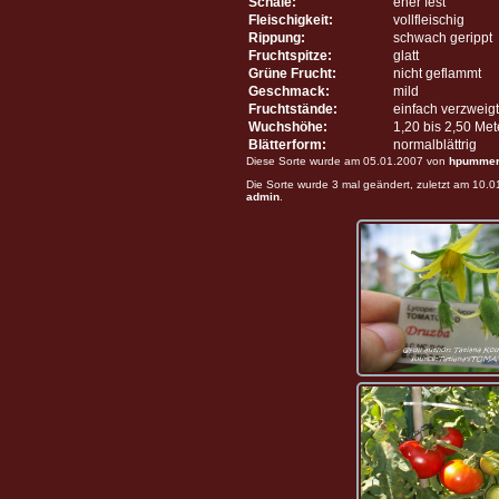
Schale:
eher fest
Fleischigkeit:
vollfleischig
Rippung:
schwach gerippt
Fruchtspitze:
glatt
Grüne Frucht:
nicht geflammt
Geschmack:
mild
Fruchtstände:
einfach verzweigt
Wuchshöhe:
1,20 bis 2,50 Me
Blätterform:
normalblättrig
Diese Sorte wurde am 05.01.2007 von
hpumme
Die Sorte wurde 3 mal geändert, zuletzt am 10.
admin
.