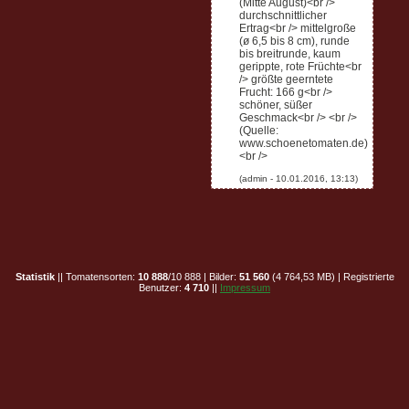
(Mitte August)<br />
durchschnittlicher
Ertrag<br /> mittelgroße
(ø 6,5 bis 8 cm), runde
bis breitrunde, kaum
gerippte, rote Früchte<br
/> größte geerntete
Frucht: 166 g<br />
schöner, süßer
Geschmack<br /> <br />
(Quelle:
www.schoenetomaten.de)
<br />
Statistik
|| Tomatensorten:
10 888
/10 888 | Bilder:
51 560
(4 764,53 MB) | Registrierte
Benutzer:
4 710
||
Impressum