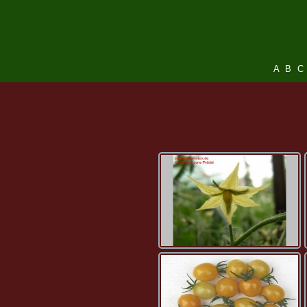
A
B
C