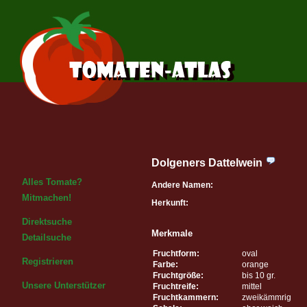
Dolgeners Dattelwein
Alles Tomate?
Andere Namen:
Mitmachen!
Herkunft:
Direktsuche
Merkmale
Detailsuche
Fruchtform:
oval
Registrieren
Farbe:
orange
Fruchtgröße:
bis 10 gr.
Unsere Unterstützer
Fruchtreife:
mittel
Fruchtkammern:
zweikämmrig