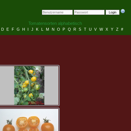
Login
Tomatensorten alphabetisch
D
E
F
G
H
I
J
K
L
M
N
O
P
Q
R
S
T
U
V
W
X
Y
Z
#