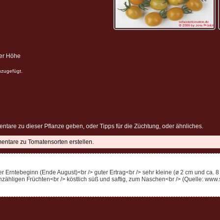
ter Höhe
nzugefügt.
ntare zu dieser Pflanze geben, oder Tipps für die Züchtung, oder ähnliches.
mentare zu Tomatensorten erstellen.
r Erntebeginn (Ende August)<br /> guter Ertrag<br /> sehr kleine (ø 2 cm und ca. 8 b
unzähligen Früchten<br /> köstlich süß und saftig, zum Naschen<br /> (Quelle: ww