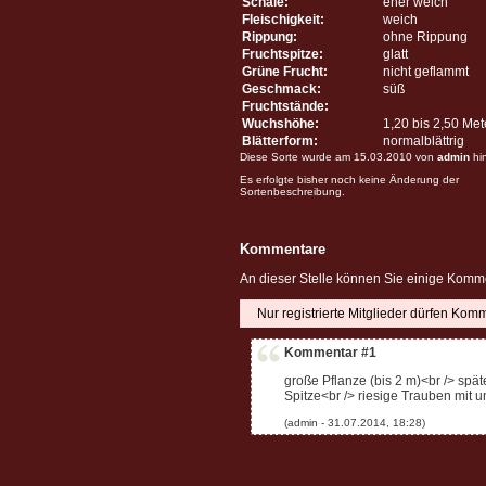
Schale:
eher weich
Fleischigkeit:
weich
Rippung:
ohne Rippung
Fruchtspitze:
glatt
Grüne Frucht:
nicht geflammt
Geschmack:
süß
Fruchtstände:
Wuchshöhe:
1,20 bis 2,50 Me
Blätterform:
normalblättrig
Diese Sorte wurde am 15.03.2010 von
admin
hi
Es erfolgte bisher noch keine Änderung der
Sortenbeschreibung.
Kommentare
An dieser Stelle können Sie einige Komme
Nur registrierte Mitglieder dürfen Kom
Kommentar #1
große Pflanze (bis 2 m)<br /> späte
Spitze<br /> riesige Trauben mit 