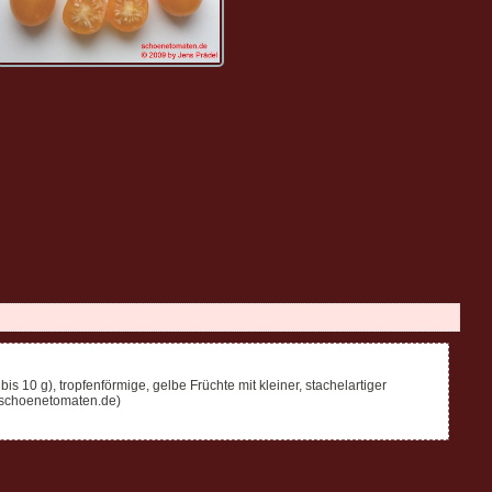
is 10 g), tropfenförmige, gelbe Früchte mit kleiner, stachelartiger
w.schoenetomaten.de)