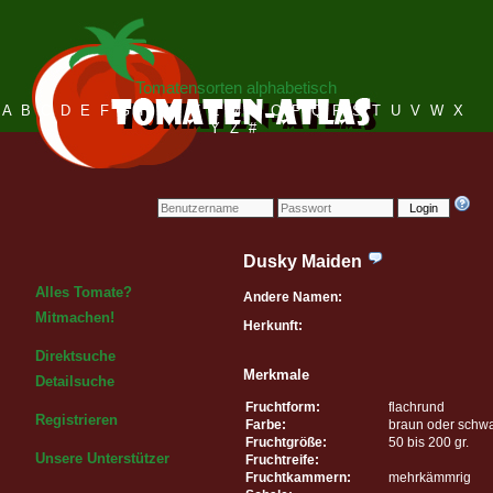
Tomatensorten alphabetisch
A
B
C
D
E
F
G
H
I
J
K
L
M
N
O
P
Q
R
S
T
U
V
W
X
Y
Z
#
Login
Dusky Maiden
Alles Tomate?
Andere Namen:
Mitmachen!
Herkunft:
Direktsuche
Merkmale
Detailsuche
Fruchtform:
flachrund
Registrieren
Farbe:
braun oder schw
Fruchtgröße:
50 bis 200 gr.
Unsere Unterstützer
Fruchtreife:
Fruchtkammern:
mehrkämmrig