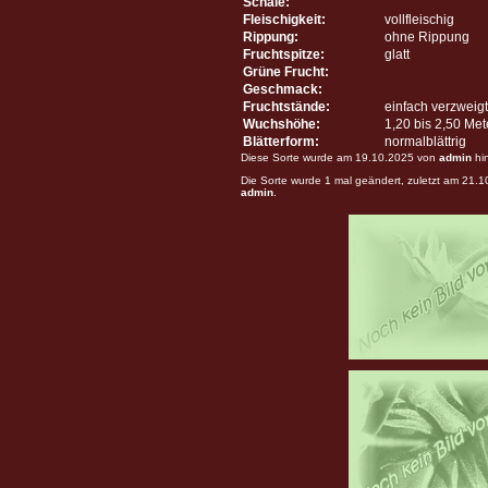
Schale:
Fleischigkeit:
vollfleischig
Rippung:
ohne Rippung
Fruchtspitze:
glatt
Grüne Frucht:
Geschmack:
Fruchtstände:
einfach verzweigt
Wuchshöhe:
1,20 bis 2,50 Me
Blätterform:
normalblättrig
Diese Sorte wurde am 19.10.2025 von
admin
hi
Die Sorte wurde 1 mal geändert, zuletzt am 21.
admin
.