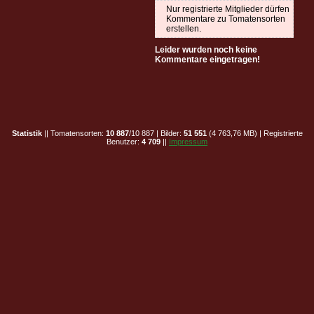
Nur registrierte Mitglieder dürfen
Kommentare zu Tomatensorten
erstellen.
Leider wurden noch keine
Kommentare eingetragen!
Statistik
|| Tomatensorten:
10 887
/10 887 | Bilder:
51 551
(4 763,76 MB) | Registrierte
Benutzer:
4 709
||
Impressum