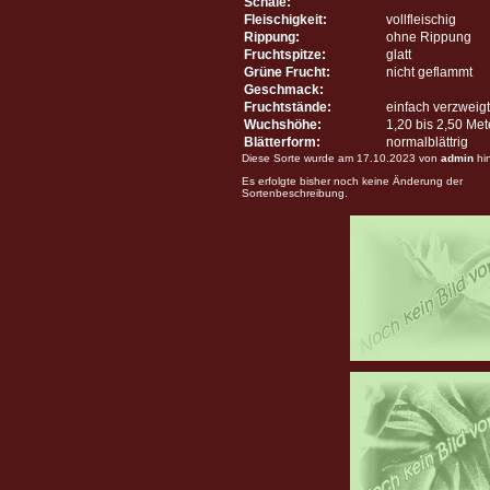
Schale:
Fleischigkeit:
vollfleischig
Rippung:
ohne Rippung
Fruchtspitze:
glatt
Grüne Frucht:
nicht geflammt
Geschmack:
Fruchtstände:
einfach verzweigt
Wuchshöhe:
1,20 bis 2,50 Me
Blätterform:
normalblättrig
Diese Sorte wurde am 17.10.2023 von
admin
hi
Es erfolgte bisher noch keine Änderung der
Sortenbeschreibung.