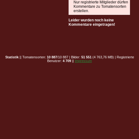
Nur registrierte Mitglieder dürfen
Kommentare zu Tomatensorten
erstellen.
Leider wurden noch keine
Kommentare eingetragen!
Statistik
|| Tomatensorten:
10 887
/10 887 | Bilder:
51 551
(4 763,76 MB) | Registrierte
Benutzer:
4 709
||
Impressum