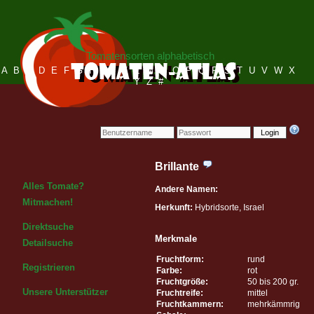
Tomatensorten alphabetisch
A
B
C
D
E
F
G
H
I
J
K
L
M
N
O
P
Q
R
S
T
U
V
W
X
Y
Z
#
Login
Brillante
Alles Tomate?
Andere Namen:
Mitmachen!
Herkunft:
Hybridsorte, Israel
Direktsuche
Merkmale
Detailsuche
Fruchtform:
rund
Registrieren
Farbe:
rot
Fruchtgröße:
50 bis 200 gr.
Unsere Unterstützer
Fruchtreife:
mittel
Fruchtkammern:
mehrkämmrig