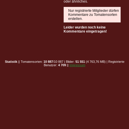
oder ähnliches.
Nur registrierte Mitglieder dürfen
Kommentare zu Tomatensorten
erstellen.
Leider wurden noch keine
Kommentare eingetragen!
Statistik
|| Tomatensorten:
10 887
/10 887 | Bilder:
51 551
(4 763,76 MB) | Registrierte
Benutzer:
4 709
||
Impressum