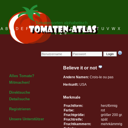
Tomatensorten alphabetisch
A
B
C
D
E
F
G
H
I
J
K
L
M
N
O
P
Q
R
S
T
U
V
W
X
Y
Z
#
Login
Believe it or not
Alles Tomate?
Andere Namen:
Crois-le ou pas
Mitmachen!
Herkunft:
USA
Direktsuche
Merkmale
Detailsuche
Fruchtform:
herzförmig
Registrieren
Farbe:
rot
Fruchtgröße:
größer 200 gr.
Unsere Unterstützer
Fruchtreife:
spät
Fruchtkammern:
mehrkämmrig