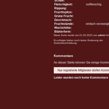
Schale:
Fleischigkeit:
vollfleischig
Rippung:
Fruchtspitze:
Grüne Frucht:
Geschmack:
Fruchtstände:
einfach verzweigt
Wuchshöhe:
Blätterform:
Diese Sorte wurde am 21.03.2023 von
admin
hi
Es erfolgte bisher noch keine Änderung der
Sortenbeschreibung.
Kommentare
An dieser Stelle können Sie einige Komme
Nur registrierte Mitglieder dürfen Kom
Leider wurden noch keine Kommentare 