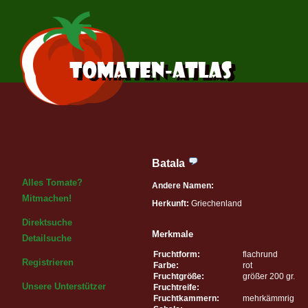
Batala
Alles Tomate?
Andere Namen:
Mitmachen!
Herkunft:
Griechenland
Direktsuche
Merkmale
Detailsuche
Fruchtform:
flachrund
Registrieren
Farbe:
rot
Fruchtgröße:
größer 200 gr.
Unsere Unterstützer
Fruchtreife:
Fruchtkammern:
mehrkämmrig