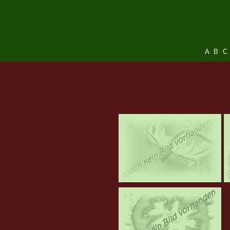
A
B
C