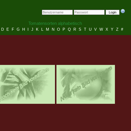
Login
Tomatensorten alphabetisch
D
E
F
G
H
I
J
K
L
M
N
O
P
Q
R
S
T
U
V
W
X
Y
Z
#