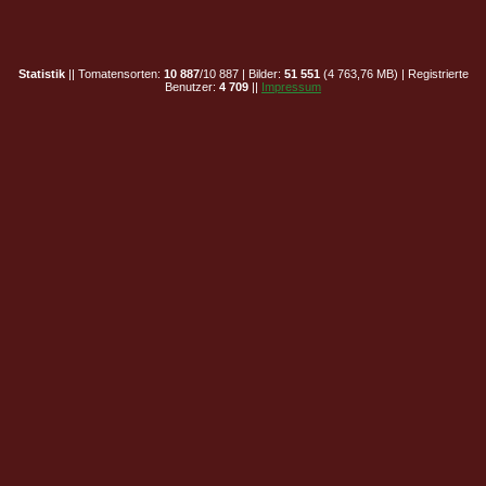
Statistik
|| Tomatensorten:
10 887
/10 887 | Bilder:
51 551
(4 763,76 MB) | Registrierte
Benutzer:
4 709
||
Impressum