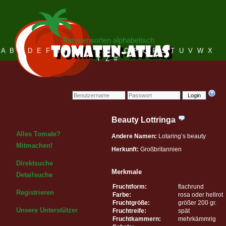
Tomatensorten alphabetisch
A
B
C
D
E
F
G
H
I
J
K
L
M
N
O
P
Q
R
S
T
U
V
W
X
Y
Z
#
Login
Beauty Lottringa
Alles Tomate?
Andere Namen:
Lotaring’s beauty
Mitmachen!
Herkunft:
Großbritannien
Direktsuche
Merkmale
Detailsuche
Fruchtform:
flachrund
Registrieren
Farbe:
rosa oder hellrot
Fruchtgröße:
größer 200 gr.
Unsere Unterstützer
Fruchtreife:
spät
Fruchtkammern:
mehrkämmrig