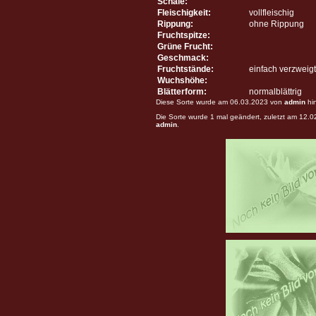
Schale:
Fleischigkeit:
vollfleischig
Rippung:
ohne Rippung
Fruchtspitze:
Grüne Frucht:
Geschmack:
Fruchtstände:
einfach verzweigt
Wuchshöhe:
Blätterform:
normalblättrig
Diese Sorte wurde am 06.03.2023 von
admin
hi
Die Sorte wurde 1 mal geändert, zuletzt am 12.
admin
.