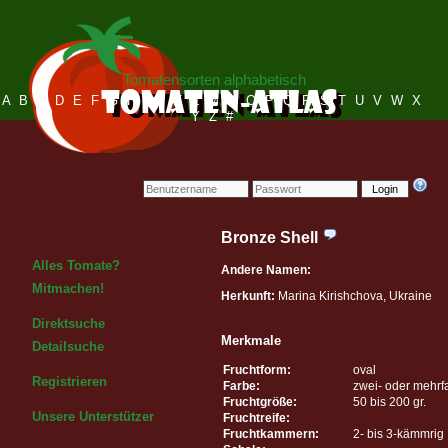
Tomatensorten alphabetisch
A
B
C
D
E
F
G
H
I
J
K
L
M
N
O
P
Q
R
S
T
U
V
W
X
Y
Z
#
Login
Bronze Shell
Alles Tomate?
Andere Namen:
Mitmachen!
Herkunft:
Marina Kirishchova, Ukraine
Direktsuche
Merkmale
Detailsuche
Fruchtform:
oval
Registrieren
Farbe:
zwei- oder mehrf
Fruchtgröße:
50 bis 200 gr.
Unsere Unterstützer
Fruchtreife:
Fruchtkammern:
2- bis 3-kämmrig