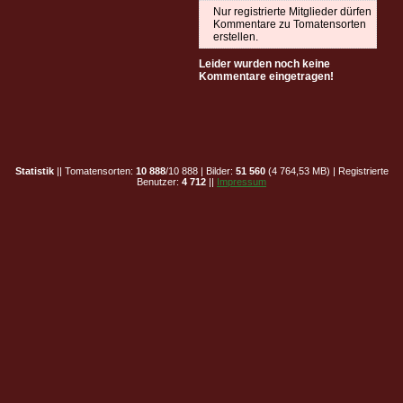
Nur registrierte Mitglieder dürfen
Kommentare zu Tomatensorten
erstellen.
Leider wurden noch keine
Kommentare eingetragen!
Statistik
|| Tomatensorten:
10 888
/10 888 | Bilder:
51 560
(4 764,53 MB) | Registrierte
Benutzer:
4 712
||
Impressum