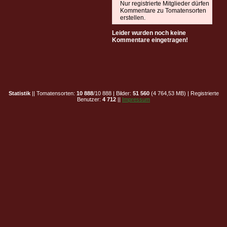
Nur registrierte Mitglieder dürfen
Kommentare zu Tomatensorten
erstellen.
Leider wurden noch keine
Kommentare eingetragen!
Statistik
|| Tomatensorten:
10 888
/10 888 | Bilder:
51 560
(4 764,53 MB) | Registrierte
Benutzer:
4 712
||
Impressum