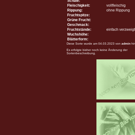
Schale:
Fleischigkeit:
vollfleischig
Rippung:
ohne Rippung
Fruchtspitze:
Grüne Frucht:
Geschmack:
Fruchtstände:
einfach verzweigt
Wuchshöhe:
Blätterform:
Diese Sorte wurde am 04.03.2023 von
admin
hi
Es erfolgte bisher noch keine Änderung der
Sortenbeschreibung.