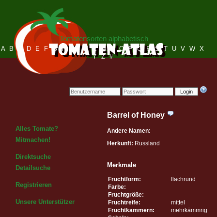
Tomatensorten alphabetisch
A
B
C
D
E
F
G
H
I
J
K
L
M
N
O
P
Q
R
S
T
U
V
W
X
Y
Z
#
Login
Barrel of Honey
Alles Tomate?
Andere Namen:
Mitmachen!
Herkunft:
Russland
Direktsuche
Merkmale
Detailsuche
Fruchtform:
flachrund
Registrieren
Farbe:
Fruchtgröße:
Unsere Unterstützer
Fruchtreife:
mittel
Fruchtkammern:
mehrkämmrig