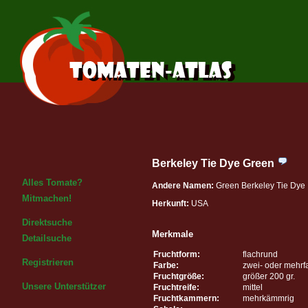
Berkeley Tie Dye Green
Alles Tomate?
Andere Namen:
Green Berkeley Tie Dye
Mitmachen!
Herkunft:
USA
Direktsuche
Merkmale
Detailsuche
Fruchtform:
flachrund
Registrieren
Farbe:
zwei- oder mehrf
Fruchtgröße:
größer 200 gr.
Unsere Unterstützer
Fruchtreife:
mittel
Fruchtkammern:
mehrkämmrig