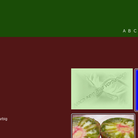
A
B
C
arbig