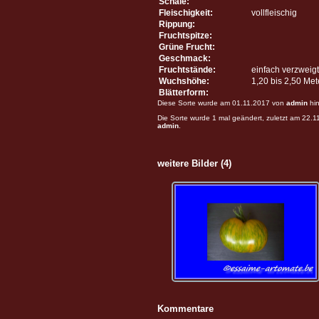
Schale:
Fleischigkeit:
vollfleischig
Rippung:
Fruchtspitze:
Grüne Frucht:
Geschmack:
Fruchtstände:
einfach verzweigt
Wuchshöhe:
1,20 bis 2,50 Me
Blätterform:
Diese Sorte wurde am 01.11.2017 von
admin
hin
Die Sorte wurde 1 mal geändert, zuletzt am 22.
admin
.
weitere Bilder (4)
Kommentare