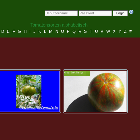
Login
Tomatensorten alphabetisch
D
E
F
G
H
I
J
K
L
M
N
O
P
Q
R
S
T
U
V
W
X
Y
Z
#