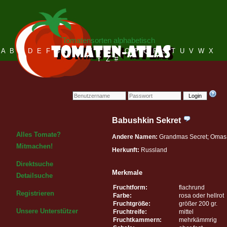
Tomatensorten alphabetisch
A
B
C
D
E
F
G
H
I
J
K
L
M
N
O
P
Q
R
S
T
U
V
W
X
Y
Z
#
Login
Babushkin Sekret
Alles Tomate?
Andere Namen:
Grandmas Secret; Omas
Mitmachen!
Herkunft:
Russland
Direktsuche
Merkmale
Detailsuche
Fruchtform:
flachrund
Registrieren
Farbe:
rosa oder hellrot
Fruchtgröße:
größer 200 gr.
Unsere Unterstützer
Fruchtreife:
mittel
Fruchtkammern:
mehrkämmrig