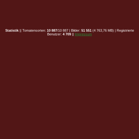
Statistik
|| Tomatensorten:
10 887
/10 887 | Bilder:
51 551
(4 763,76 MB) | Registrierte
Benutzer:
4 709
||
Impressum