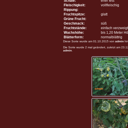
Schale:
eher fest
Fleischigkeit:
vollfleischig
Rippung:
Fruchtspitze:
glatt
Grüne Frucht:
Geschmack:
süß
Fruchtstände:
einfach verzweigt
Wuchshöhe:
bis 1,20 Meter H
Blätterform:
normalblättrig
Diese Sorte wurde am 01.10.2015 von
admin
hi
Die Sorte wurde 2 mal geändert, zuletzt am 23.
admin
.