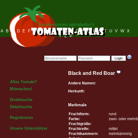
Tomatensorten alphabetisch
A
B
C
D
E
F
G
H
I
J
K
L
M
N
O
P
Q
R
S
T
U
V
W
X
Y
Z
#
Login
Black and Red Boar
Alles Tomate?
Andere Namen:
Mitmachen!
Herkunft:
Direktsuche
Merkmale
Detailsuche
Fruchtform:
rund
Registrieren
Farbe:
zwei- oder mehrf
Fruchtgröße:
Unsere Unterstützer
Fruchtreife:
mittel
Fruchtkammern:
mehrkämmrig