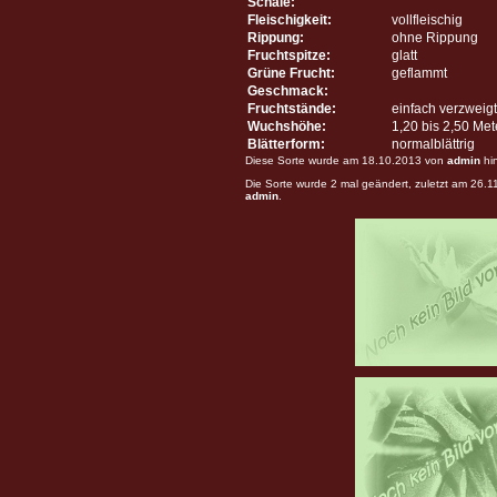
Schale:
Fleischigkeit:
vollfleischig
Rippung:
ohne Rippung
Fruchtspitze:
glatt
Grüne Frucht:
geflammt
Geschmack:
Fruchtstände:
einfach verzweigt
Wuchshöhe:
1,20 bis 2,50 Me
Blätterform:
normalblättrig
Diese Sorte wurde am 18.10.2013 von
admin
hi
Die Sorte wurde 2 mal geändert, zuletzt am 26.
admin
.