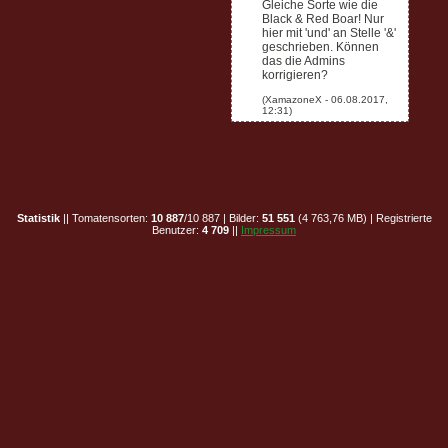
Gleiche Sorte wie die
Black & Red Boar! Nur
hier mit 'und' an Stelle '&'
geschrieben. Können
das die Admins
korrigieren?
Statistik
|| Tomatensorten:
10 887
/10 887 | Bilder:
51 551
(4 763,76 MB) | Registrierte
Benutzer:
4 709
||
Impressum