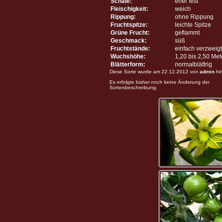
Schale:
eher fest
Fleischigkeit:
weich
Rippung:
ohne Rippung
Fruchtspitze:
leichte Spitze
Grüne Frucht:
geflammt
Geschmack:
süß
Fruchtstände:
einfach verzweigt
Wuchshöhe:
1,20 bis 2,50 Me
Blätterform:
normalblättrig
Diese Sorte wurde am 22.12.2012 von
admin
hi
Es erfolgte bisher noch keine Änderung der
Sortenbeschreibung.