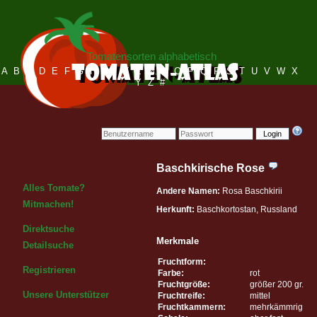
Tomatensorten alphabetisch
A
B
C
D
E
F
G
H
I
J
K
L
M
N
O
P
Q
R
S
T
U
V
W
X
Y
Z
#
Login
Baschkirische Rose
Alles Tomate?
Andere Namen:
Rosa Baschkirii
Mitmachen!
Herkunft:
Baschkortostan, Russland
Direktsuche
Merkmale
Detailsuche
Fruchtform:
Registrieren
Farbe:
rot
Fruchtgröße:
größer 200 gr.
Unsere Unterstützer
Fruchtreife:
mittel
Fruchtkammern:
mehrkämmrig