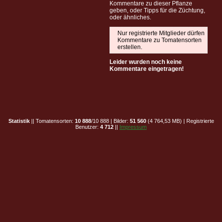
Kommentare zu dieser Pflanze
geben, oder Tipps für die Züchtung,
oder ähnliches.
Nur registrierte Mitglieder dürfen
Kommentare zu Tomatensorten
erstellen.
Leider wurden noch keine
Kommentare eingetragen!
Statistik
|| Tomatensorten:
10 888
/10 888 | Bilder:
51 560
(4 764,53 MB) | Registrierte
Benutzer:
4 712
||
Impressum