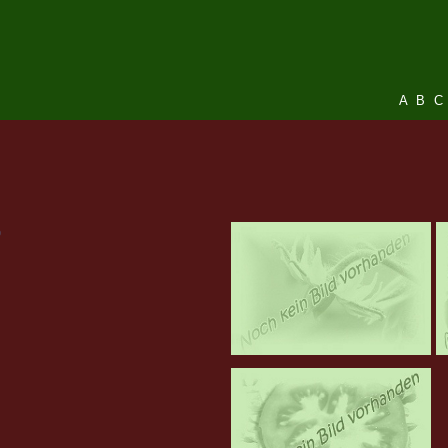
A
B
C