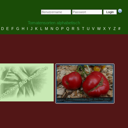
Login
Tomatensorten alphabetisch
D
E
F
G
H
I
J
K
L
M
N
O
P
Q
R
S
T
U
V
W
X
Y
Z
#