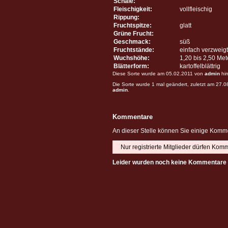
Schale:
Fleischigkeit:
vollfleischig
Rippung:
Fruchtspitze:
glatt
Grüne Frucht:
Geschmack:
süß
Fruchtstände:
einfach verzweigt
Wuchshöhe:
1,20 bis 2,50 Me
Blätterform:
kartoffelblättrig
Diese Sorte wurde am 05.02.2011 von
admin
hin
Die Sorte wurde 1 mal geändert, zuletzt am 27.
admin
.
Kommentare
An dieser Stelle können Sie einige Komme
Nur registrierte Mitglieder dürfen Kom
Leider wurden noch keine Kommentare 