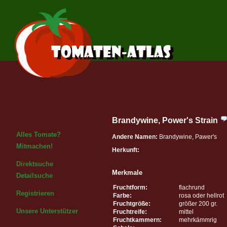
Brandywine, Power's Strain
Alles Tomate?
Andere Namen:
Brandywine, Pawer's
Mitmachen!
Herkunft:
Direktsuche
Merkmale
Detailsuche
Fruchtform:
flachrund
Registrieren
Farbe:
rosa oder hellrot
Fruchtgröße:
größer 200 gr.
Unsere Unterstützer
Fruchtreife:
mittel
Fruchtkammern:
mehrkämmrig