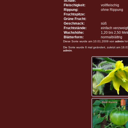
Schale:
Fleischigkeit:
vollfleischig
Rippung:
ohne Rippung
Fruchtspitze:
Grüne Frucht:
Geschmack:
süß
Fruchtstände:
einfach verzweigt
Wuchshöhe:
1,20 bis 2,50 Me
Blätterform:
normalblättrig
Diese Sorte wurde am 10.01.2009 von
admin
hi
Die Sorte wurde 6 mal geändert, zuletzt am 18.
admin
.