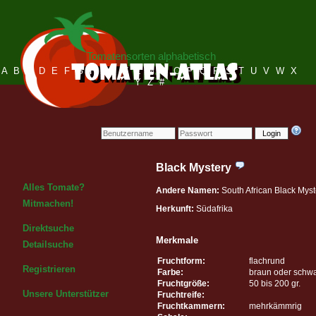
Tomatensorten alphabetisch
A
B
C
D
E
F
G
H
I
J
K
L
M
N
O
P
Q
R
S
T
U
V
W
X
Y
Z
#
Login
Black Mystery
Alles Tomate?
Andere Namen:
South African Black Myst
Mitmachen!
Herkunft:
Südafrika
Direktsuche
Merkmale
Detailsuche
Fruchtform:
flachrund
Registrieren
Farbe:
braun oder schw
Fruchtgröße:
50 bis 200 gr.
Unsere Unterstützer
Fruchtreife:
Fruchtkammern:
mehrkämmrig