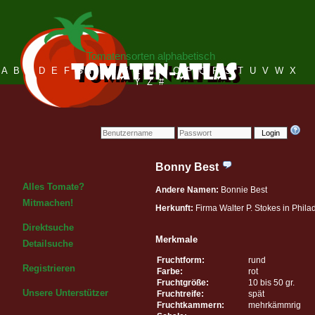
Tomatensorten alphabetisch
A
B
C
D
E
F
G
H
I
J
K
L
M
N
O
P
Q
R
S
T
U
V
W
X
Y
Z
#
Login
Bonny Best
Alles Tomate?
Andere Namen:
Bonnie Best
Mitmachen!
Herkunft:
Firma Walter P. Stokes in Phil
Direktsuche
Merkmale
Detailsuche
Fruchtform:
rund
Registrieren
Farbe:
rot
Fruchtgröße:
10 bis 50 gr.
Unsere Unterstützer
Fruchtreife:
spät
Fruchtkammern:
mehrkämmrig