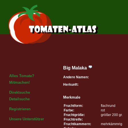
Big Malaka
Alles Tomate?
Andere Namen:
Mitmachen!
Herkunft:
Direktsuche
Merkmale
Detailsuche
Fruchtform:
flachrund
Registrieren
Farbe:
rot
Fruchtgröße:
größer 200 gr.
Unsere Unterstützer
Fruchtreife:
Fruchtkammern:
mehrkämmrig