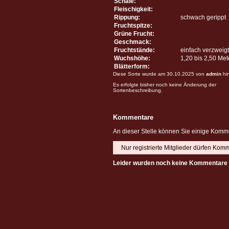
Schale:
Fleischigkeit:
Rippung:
schwach gerippt
Fruchtspitze:
Grüne Frucht:
Geschmack:
Fruchtstände:
einfach verzweigt
Wuchshöhe:
1,20 bis 2,50 Me
Blätterform:
Diese Sorte wurde am 30.10.2025 von
admin
hi
Es erfolgte bisher noch keine Änderung der
Sortenbeschreibung.
Kommentare
An dieser Stelle können Sie einige Komme
Nur registrierte Mitglieder dürfen Kom
Leider wurden noch keine Kommentare 