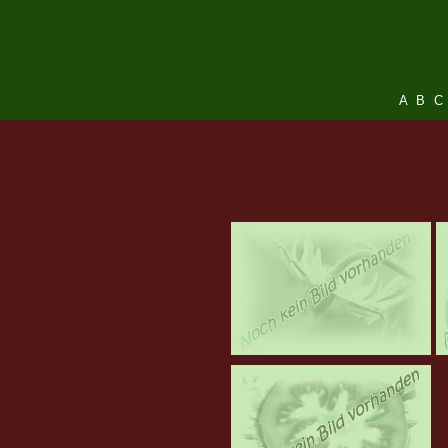
A
B
C