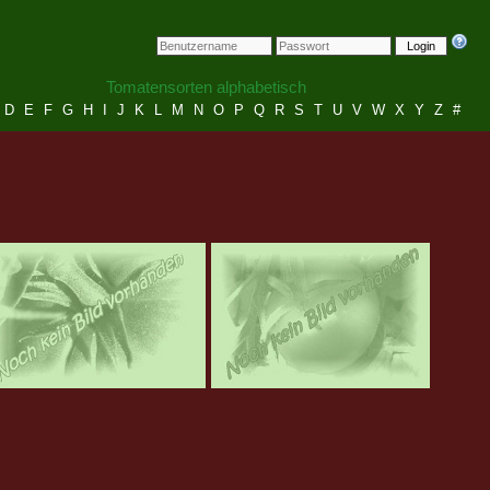
Login
Tomatensorten alphabetisch
D
E
F
G
H
I
J
K
L
M
N
O
P
Q
R
S
T
U
V
W
X
Y
Z
#