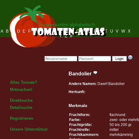
Tomatensorten alphabetisch
A
B
C
D
E
F
G
H
I
J
K
L
M
N
O
P
Q
R
S
T
U
V
W
X
Y
Z
#
Login
Bandolier
Alles Tomate?
Andere Namen:
Dawrf Bandolier
Mitmachen!
Herkunft:
Direktsuche
Merkmale
Detailsuche
Fruchtform:
flachrund
Registrieren
Farbe:
zwei- oder mehrf
Fruchtgröße:
50 bis 200 gr.
Unsere Unterstützer
Fruchtreife:
mittel
Fruchtkammern:
mehrkämmrig