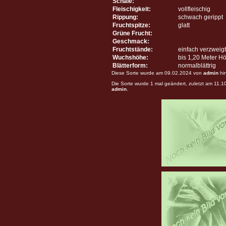
Schale:
Fleischigkeit:
vollfleischig
Rippung:
schwach gerippt
Fruchtspitze:
glatt
Grüne Frucht:
Geschmack:
Fruchtstände:
einfach verzweigt
Wuchshöhe:
bis 1,20 Meter H
Blätterform:
normalblättrig
Diese Sorte wurde am 09.02.2024 von
admin
hi
Die Sorte wurde 1 mal geändert, zuletzt am 11.
admin
.