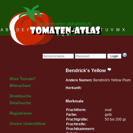
Tomatensorten alphabetisch
A
B
C
D
E
F
G
H
I
J
K
L
M
N
O
P
Q
R
S
T
U
V
W
X
Y
Z
#
Login
Bendrick's Yellow
Alles Tomate?
Andere Namen:
Bendrick's Yellow Plum
Mitmachen!
Herkunft:
Direktsuche
Merkmale
Detailsuche
Fruchtform:
oval
Registrieren
Farbe:
gelb
Fruchtgröße:
50 bis 200 gr.
Unsere Unterstützer
Fruchtreife:
Fruchtkammern: