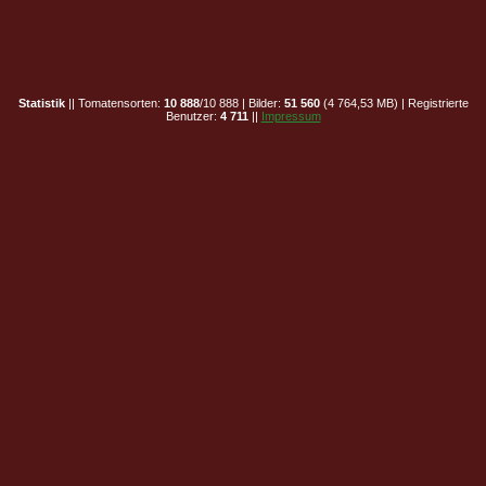
Statistik
|| Tomatensorten:
10 888
/10 888 | Bilder:
51 560
(4 764,53 MB) | Registrierte
Benutzer:
4 711
||
Impressum