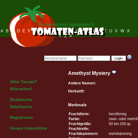
Tomatensorten alphabetisch
A
B
C
D
E
F
G
H
I
J
K
L
M
N
O
P
Q
R
S
T
U
V
W
X
Y
Z
#
Login
Amethyst Mystery
Alles Tomate?
Andere Namen:
Mitmachen!
Herkunft:
Direktsuche
Merkmale
Detailsuche
Fruchtform:
herzförmig
Registrieren
Farbe:
zwei- oder mehrf
Fruchtgröße:
50 bis 200 gr.
Unsere Unterstützer
Fruchtreife:
Fruchtkammern:
mehrkämmrig