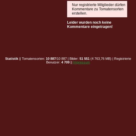
Nur registrierte Mitglieder dürfen
Kommentare zu Tomatensorten
erstellen.
Leider wurden noch keine
Kommentare eingetragen!
Statistik
|| Tomatensorten:
10 887
/10 887 | Bilder:
51 551
(4 763,76 MB) | Registrierte
Benutzer:
4 709
||
Impressum