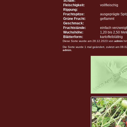
Schale:
Fleischigkeit:
vollfleischig
Rippung:
Fruchtspitze:
ausgeprägte Spit
Grüne Frucht:
geflammt
Geschmack:
Fruchtstände:
einfach verzweigt
Wuchshöhe:
1,20 bis 2,50 Me
Blätterform:
kartoffelblättrig
Diese Sorte wurde am 28.12.2023 von
admin
hi
Die Sorte wurde 1 mal geändert, zuletzt am 08.
admin
.