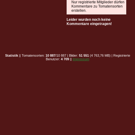
Nur registrierte Mitglieder dürfen
Kommentare zu Tomatensorten
erstellen.
Leider wurden noch keine
Kommentare eingetragen!
Statistik
|| Tomatensorten:
10 887
/10 887 | Bilder:
51 551
(4 763,76 MB) | Registrierte
Benutzer:
4 709
||
Impressum