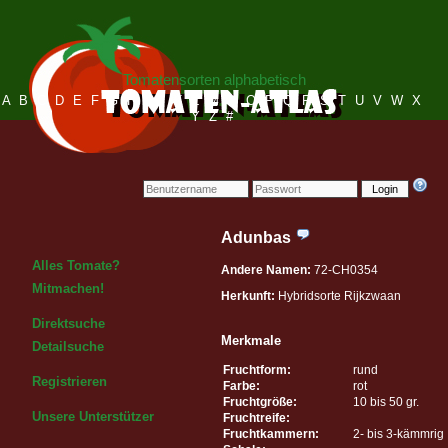
Tomatensorten alphabetisch
A
B
C
D
E
F
G
H
I
J
K
L
M
N
O
P
Q
R
S
T
U
V
W
X
Y
Z
#
Login
Adunbas
Alles Tomate?
Andere Namen:
72-CH0354
Mitmachen!
Herkunft:
Hybridsorte Rijkzwaan
Direktsuche
Merkmale
Detailsuche
Fruchtform:
rund
Registrieren
Farbe:
rot
Fruchtgröße:
10 bis 50 gr.
Unsere Unterstützer
Fruchtreife:
Fruchtkammern:
2- bis 3-kämmrig