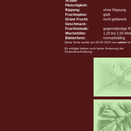
Schale:
Fleischigkeit:
Rippung:
ohne Rippung
Fruchtspitze:
glatt
Grüne Frucht:
nicht geflammt
Geschmack:
Fruchtstände:
gegenständige R
Wuchshöhe:
1,20 bis 2,50 Me
Blätterform:
normalblättrig
Diese Sorte wurde am 29.06.2023 von
admin
hi
Es erfolgte bisher noch keine Änderung der
Sortenbeschreibung.