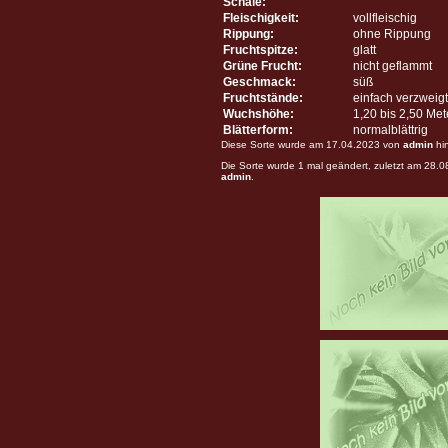
Schale:
Fleischigkeit:
vollfleischig
Rippung:
ohne Rippung
Fruchtspitze:
glatt
Grüne Frucht:
nicht geflammt
Geschmack:
süß
Fruchtstände:
einfach verzweigt
Wuchshöhe:
1,20 bis 2,50 Me
Blätterform:
normalblättrig
Diese Sorte wurde am 17.04.2023 von
admin
hi
Die Sorte wurde 1 mal geändert, zuletzt am 28.
admin
.