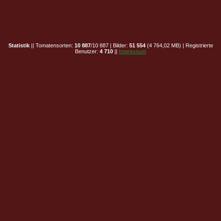
Statistik
|| Tomatensorten:
10 887
/10 887 | Bilder:
51 554
(4 764,02 MB) | Registrierte
Benutzer:
4 710
||
Impressum