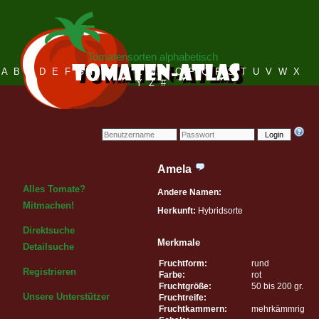
Tomatensorten alphabetisch
A
B
C
D
E
F
G
H
I
J
K
L
M
N
O
P
Q
R
S
T
U
V
W
X
Y
Z
#
Login
Amela
Alles Tomate?
Andere Namen:
Mitmachen!
Herkunft:
Hybridsorte
Direktsuche
Merkmale
Detailsuche
Fruchtform:
rund
Registrieren
Farbe:
rot
Fruchtgröße:
50 bis 200 gr.
Unsere Unterstützer
Fruchtreife:
Fruchtkammern:
mehrkämmrig