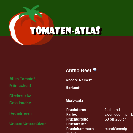
Antho Beef
Alles Tomate?
Andere Namen:
Mitmachen!
Herkunft:
Direktsuche
Merkmale
Detailsuche
Fruchtform:
flachrund
Registrieren
Farbe:
zwei- oder mehrf
Fruchtgröße:
50 bis 200 gr.
Unsere Unterstützer
Fruchtreife:
Fruchtkammern:
mehrkämmrig