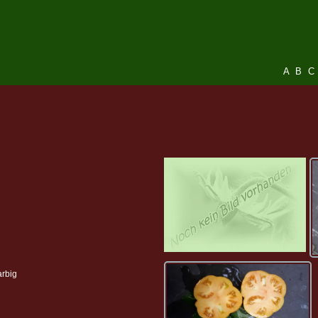
A
B
C
arbig