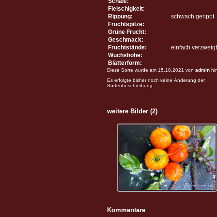
Schale:
Fleischigkeit:
Rippung:
schwach gerippt
Fruchtspitze:
Grüne Frucht:
Geschmack:
Fruchtstände:
einfach verzweigt
Wuchshöhe:
Blätterform:
Diese Sorte wurde am 15.10.2021 von
admin
hi
Es erfolgte bisher noch keine Änderung der
Sortenbeschreibung.
weitere Bilder (2)
Kommentare