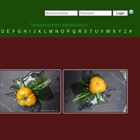
Login
Tomatensorten alphabetisch
D
E
F
G
H
I
J
K
L
M
N
O
P
Q
R
S
T
U
V
W
X
Y
Z
#