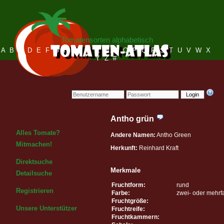
Tomatensorten alphabetisch
A
B
C
D
E
F
G
H
I
J
K
L
M
N
O
P
Q
R
S
T
U
V
W
X
Y
Z
#
Login
Antho grün
Alles Tomate?
Andere Namen:
Antho Green
Mitmachen!
Herkunft:
Reinhard Kraft
Direktsuche
Merkmale
Detailsuche
Fruchtform:
rund
Registrieren
Farbe:
zwei- oder mehrf
Fruchtgröße:
Unsere Unterstützer
Fruchtreife:
Fruchtkammern: