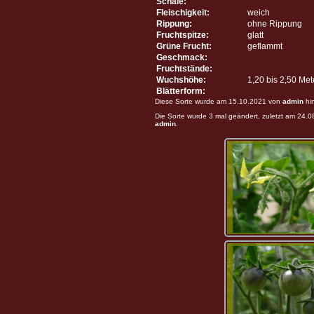
Schale:
Fleischigkeit:
weich
Rippung:
ohne Rippung
Fruchtspitze:
glatt
Grüne Frucht:
geflammt
Geschmack:
Fruchtstände:
Wuchshöhe:
1,20 bis 2,50 Me
Blätterform:
Diese Sorte wurde am 15.10.2021 von
admin
hi
Die Sorte wurde 3 mal geändert, zuletzt am 24.
admin
.