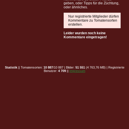
geben, oder Tipps für die Züchtung,
oder ähnliches.
Nur registrierte Mitglieder dürfen
Kommentare zu Tomatensorten
erstellen.
Leider wurden noch keine
Kommentare eingetragen!
Statistik
|| Tomatensorten:
10 887
/10 887 | Bilder:
51 551
(4 763,76 MB) | Registrierte
Benutzer:
4 709
||
Impressum