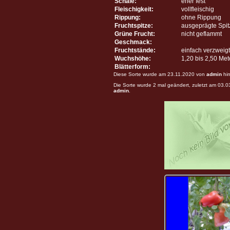
Schale:
eher fest
Fleischigkeit:
vollfleischig
Rippung:
ohne Rippung
Fruchtspitze:
ausgeprägte Spit
Grüne Frucht:
nicht geflammt
Geschmack:
Fruchtstände:
einfach verzweigt
Wuchshöhe:
1,20 bis 2,50 Me
Blätterform:
Diese Sorte wurde am 23.11.2020 von
admin
hin
Die Sorte wurde 2 mal geändert, zuletzt am 03.
admin
.