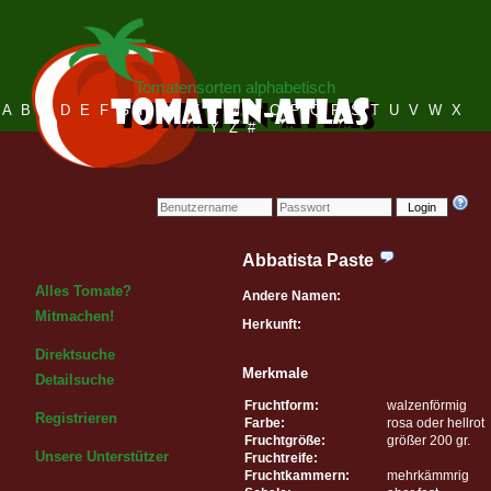
Tomatensorten alphabetisch
A
B
C
D
E
F
G
H
I
J
K
L
M
N
O
P
Q
R
S
T
U
V
W
X
Y
Z
#
Login
Abbatista Paste
Alles Tomate?
Andere Namen:
Mitmachen!
Herkunft:
Direktsuche
Merkmale
Detailsuche
Fruchtform:
walzenförmig
Registrieren
Farbe:
rosa oder hellrot
Fruchtgröße:
größer 200 gr.
Unsere Unterstützer
Fruchtreife:
Fruchtkammern:
mehrkämmrig