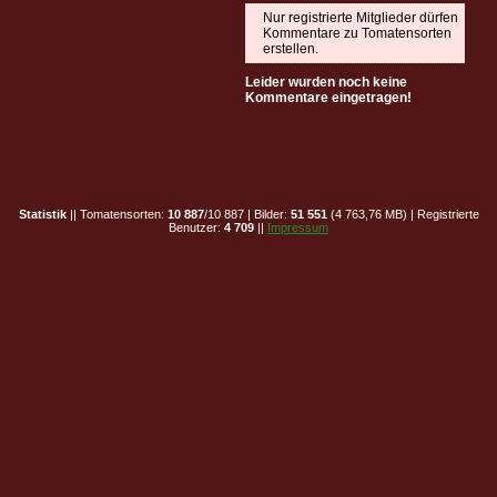
Nur registrierte Mitglieder dürfen
Kommentare zu Tomatensorten
erstellen.
Leider wurden noch keine
Kommentare eingetragen!
Statistik
|| Tomatensorten:
10 887
/10 887 | Bilder:
51 551
(4 763,76 MB) | Registrierte
Benutzer:
4 709
||
Impressum