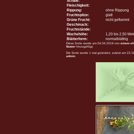
Schale:
Fleischigkeit:
Rippung:
ohne Rippung
Fruchtspitze:
glatt
Grüne Frucht:
nicht geflammt
Geschmack:
Fruchtstände:
Wuchshöhe:
1,20 bis 2,50 Me
Blätterform:
normalblättrig
Diese Sorte wurde am 04.04.2019 von
einem eh
Nutzer
hinzugefügt.
Die Sorte wurde 1 mal geändert, zuletzt am 23.
admin
.