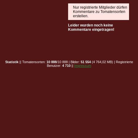
Nur registrierte Mitglieder dürfen
Kommentare zu Tomatensorten
erstellen.
Leider wurden noch keine
Kommentare eingetragen!
Statistik
|| Tomatensorten:
10 888
/10 888 | Bilder:
51 554
(4 764,02 MB) | Registrierte
Benutzer:
4 710
||
Impressum