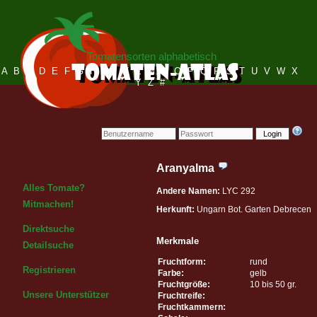
Tomatensorten alphabetisch
A
B
C
D
E
F
G
H
I
J
K
L
M
N
O
P
Q
R
S
T
U
V
W
X
Y
Z
#
Login
Aranyalma
Alles Tomate?
Andere Namen:
LYC 292
Mitmachen!
Herkunft:
Ungarn Bot. Garten Debrecen
Direktsuche
Merkmale
Detailsuche
Fruchtform:
rund
Registrieren
Farbe:
gelb
Fruchtgröße:
10 bis 50 gr.
Unsere Unterstützer
Fruchtreife:
Fruchtkammern: