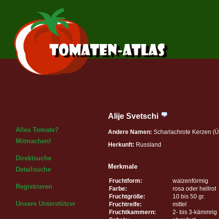
Alije Svetschi
Alles Tomate?
Andere Namen:
Scharlachrote Kerzen (Ü
Mitmachen!
Herkunft:
Russland
Direktsuche
Merkmale
Detailsuche
Fruchtform:
walzenförmig
Registrieren
Farbe:
rosa oder hellrot
Fruchtgröße:
10 bis 50 gr.
Unsere Unterstützer
Fruchtreife:
mittel
Fruchtkammern:
2- bis 3-kämmrig