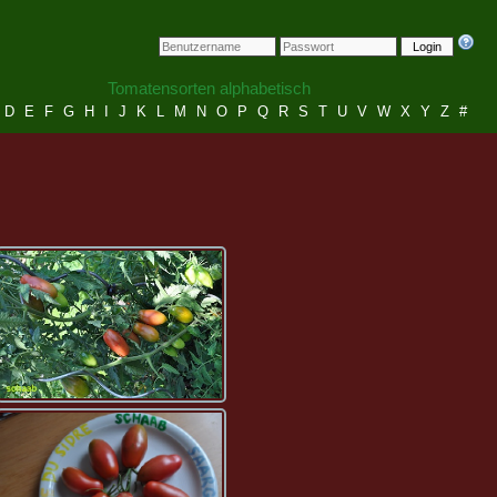
Login
Tomatensorten alphabetisch
D
E
F
G
H
I
J
K
L
M
N
O
P
Q
R
S
T
U
V
W
X
Y
Z
#