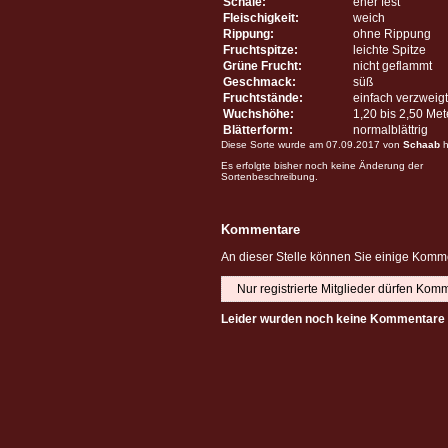
Schale:
eher fest
Fleischigkeit:
weich
Rippung:
ohne Rippung
Fruchtspitze:
leichte Spitze
Grüne Frucht:
nicht geflammt
Geschmack:
süß
Fruchtstände:
einfach verzweigt
Wuchshöhe:
1,20 bis 2,50 Me
Blätterform:
normalblättrig
Diese Sorte wurde am 07.09.2017 von
Schaab
h
Es erfolgte bisher noch keine Änderung der
Sortenbeschreibung.
Kommentare
An dieser Stelle können Sie einige Komme
Nur registrierte Mitglieder dürfen Kom
Leider wurden noch keine Kommentare 