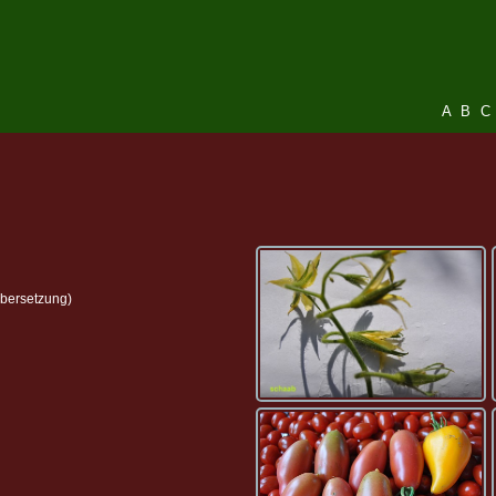
A
B
C
bersetzung)