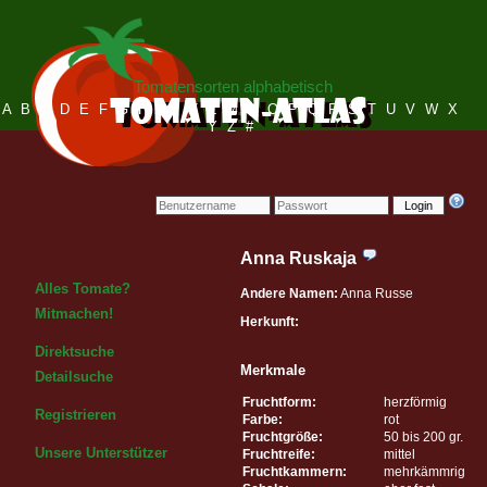
Tomatensorten alphabetisch
A
B
C
D
E
F
G
H
I
J
K
L
M
N
O
P
Q
R
S
T
U
V
W
X
Y
Z
#
Login
Anna Ruskaja
Alles Tomate?
Andere Namen:
Anna Russe
Mitmachen!
Herkunft:
Direktsuche
Merkmale
Detailsuche
Fruchtform:
herzförmig
Registrieren
Farbe:
rot
Fruchtgröße:
50 bis 200 gr.
Unsere Unterstützer
Fruchtreife:
mittel
Fruchtkammern:
mehrkämmrig