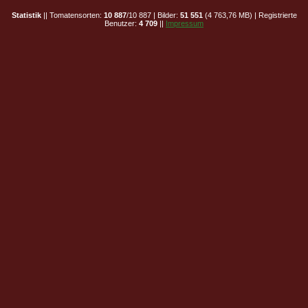
Statistik
|| Tomatensorten:
10 887
/10 887 | Bilder:
51 551
(4 763,76 MB) | Registrierte
Benutzer:
4 709
||
Impressum