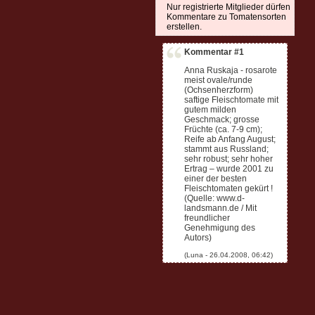
Nur registrierte Mitglieder dürfen
Kommentare zu Tomatensorten
erstellen.
Kommentar #1
Anna Ruskaja - rosarote
meist ovale/runde
(Ochsenherzform)
saftige Fleischtomate mit
gutem milden
Geschmack; grosse
Früchte (ca. 7-9 cm);
Reife ab Anfang August;
stammt aus Russland;
sehr robust; sehr hoher
Ertrag – wurde 2001 zu
einer der besten
Fleischtomaten gekürt !
(Quelle: www.d-
landsmann.de / Mit
freundlicher
Genehmigung des
Autors)