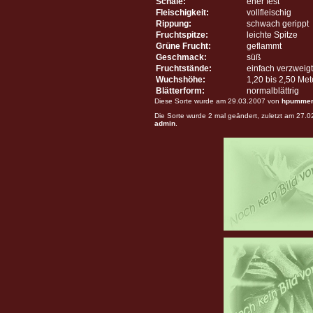
Schale:
eher fest
Fleischigkeit:
vollfleischig
Rippung:
schwach gerippt
Fruchtspitze:
leichte Spitze
Grüne Frucht:
geflammt
Geschmack:
süß
Fruchtstände:
einfach verzweigt
Wuchshöhe:
1,20 bis 2,50 Me
Blätterform:
normalblättrig
Diese Sorte wurde am 29.03.2007 von
hpumme
Die Sorte wurde 2 mal geändert, zuletzt am 27.
admin
.