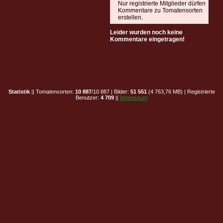
Nur registrierte Mitglieder dürfen
Kommentare zu Tomatensorten
erstellen.
Leider wurden noch keine
Kommentare eingetragen!
Statistik
|| Tomatensorten:
10 887
/10 887 | Bilder:
51 551
(4 763,76 MB) | Registrierte
Benutzer:
4 709
||
Impressum