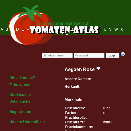
Tomatensorten alphabetisch
A
B
C
D
E
F
G
H
I
J
K
L
M
N
O
P
Q
R
S
T
U
V
W
X
Y
Z
#
Login
Aegaen Rose
Alles Tomate?
Andere Namen:
Mitmachen!
Herkunft:
Direktsuche
Merkmale
Detailsuche
Fruchtform:
rund
Registrieren
Farbe:
rot
Fruchtgröße:
Unsere Unterstützer
Fruchtreife:
mittel
Fruchtkammern: