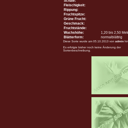
Schale:
Fleischigkeit:
Rippung:
Fruchtspitze:
Grüne Frucht:
Geschmack:
Fruchtstände:
Wuchshöhe:
1,20 bis 2,50 Me
Blätterform:
normalblättrig
Diese Sorte wurde am 05.10.2013 von
admin
hi
Es erfolgte bisher noch keine Änderung der
Sortenbeschreibung.