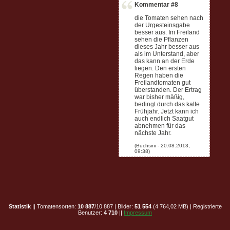
Kommentar #8
die Tomaten sehen nach
der Urgesteinsgabe
besser aus. Im Freiland
sehen die Pflanzen
dieses Jahr besser aus
als im Unterstand, aber
das kann an der Erde
liegen. Den ersten
Regen haben die
Freilandtomaten gut
überstanden. Der Ertrag
war bisher mäßig,
bedingt durch das kalte
Frühjahr. Jetzt kann ich
auch endlich Saatgut
abnehmen für das
nächste Jahr.
Statistik
|| Tomatensorten:
10 887
/10 887 | Bilder:
51 554
(4 764,02 MB) | Registrierte
Benutzer:
4 710
||
Impressum