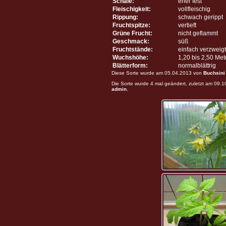
Schale:
eher fest
Fleischigkeit:
vollfleischig
Rippung:
schwach gerippt
Fruchtspitze:
vertieft
Grüne Frucht:
nicht geflammt
Geschmack:
süß
Fruchtstände:
einfach verzweigt
Wuchshöhe:
1,20 bis 2,50 Me
Blätterform:
normalblättrig
Diese Sorte wurde am 05.04.2013 von
Buchsini
Die Sorte wurde 4 mal geändert, zuletzt am 09.
admin
.