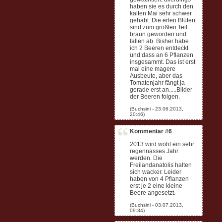
haben sie es durch den
kalten Mai sehr schwer
gehabt. Die erten Blüten
sind zum größten Teil
braun geworden und
fallen ab. Bisher habe
ich 2 Beeren entdeckt
und dass an 6 Pflanzen
insgesammt. Das ist erst
mal eine magere
Ausbeute, aber das
Tomatenjahr fängt ja
gerade erst an.....Bilder
der Beeren folgen.
Kommentar #6
2013 wird wohl ein sehr
regennasses Jahr
werden. Die
Freilandanatolis halten
sich wacker. Leider
haben von 4 Pflanzen
erst je 2 eine kleine
Beere angesetzt.