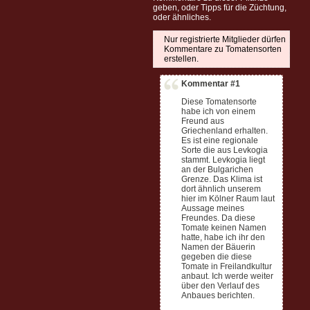
geben, oder Tipps für die Züchtung,
oder ähnliches.
Nur registrierte Mitglieder dürfen
Kommentare zu Tomatensorten
erstellen.
Kommentar #1
Diese Tomatensorte
habe ich von einem
Freund aus
Griechenland erhalten.
Es ist eine regionale
Sorte die aus Levkogia
stammt. Levkogia liegt
an der Bulgarichen
Grenze. Das Klima ist
dort ähnlich unserem
hier im Kölner Raum laut
Aussage meines
Freundes. Da diese
Tomate keinen Namen
hatte, habe ich ihr den
Namen der Bäuerin
gegeben die diese
Tomate in Freilandkultur
anbaut. Ich werde weiter
über den Verlauf des
Anbaues berichten.