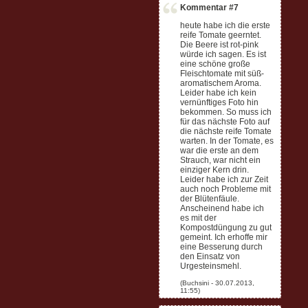
Kommentar #7
heute habe ich die erste
reife Tomate geerntet.
Die Beere ist rot-pink
würde ich sagen. Es ist
eine schöne große
Fleischtomate mit süß-
aromatischem Aroma.
Leider habe ich kein
vernünftiges Foto hin
bekommen. So muss ich
für das nächste Foto auf
die nächste reife Tomate
warten. In der Tomate, es
war die erste an dem
Strauch, war nicht ein
einziger Kern drin.
Leider habe ich zur Zeit
auch noch Probleme mit
der Blütenfäule.
Anscheinend habe ich
es mit der
Kompostdüngung zu gut
gemeint. Ich erhoffe mir
eine Besserung durch
den Einsatz von
Urgesteinsmehl.