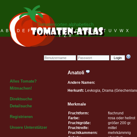
Tomatensorten alphabetisch
A
B
C
D
E
F
G
H
I
J
K
L
M
N
O
P
Q
R
S
T
U
V
W
X
Y
Z
#
Login
Anatoli
Alles Tomate?
Andere Namen:
Mitmachen!
Herkunft:
Levkogia, Drama (Griechenlan
Direktsuche
Merkmale
Detailsuche
Fruchtform:
flachrund
Registrieren
Farbe:
rosa oder hellrot
Fruchtgröße:
größer 200 gr.
Unsere Unterstützer
Fruchtreife:
mittel
Fruchtkammern:
mehrkämmrig