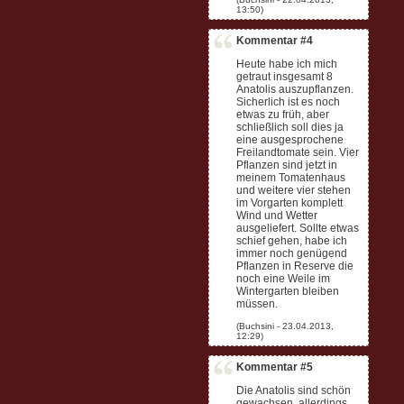
Kommentar #4
Heute habe ich mich
getraut insgesamt 8
Anatolis auszupflanzen.
Sicherlich ist es noch
etwas zu früh, aber
schließlich soll dies ja
eine ausgesprochene
Freilandtomate sein. Vier
Pflanzen sind jetzt in
meinem Tomatenhaus
und weitere vier stehen
im Vorgarten komplett
Wind und Wetter
ausgeliefert. Sollte etwas
schief gehen, habe ich
immer noch genügend
Pflanzen in Reserve die
noch eine Weile im
Wintergarten bleiben
müssen.
Kommentar #5
Die Anatolis sind schön
gewachsen, allerdings