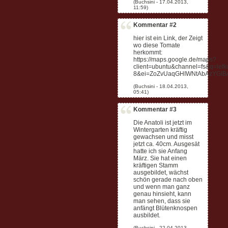
Kommentar #2
hier ist ein Link, der Zeigt
wo diese Tomate
herkommt:
https://maps.google.de/maps?
client=ubuntu&channel=fs&q=lef
8&ei=ZoZvUaqGHIWNtAbAzYGI
Kommentar #3
Die Anatoli ist jetzt im
Wintergarten kräftig
gewachsen und misst
jetzt ca. 40cm. Ausgesät
hatte ich sie Anfang
März. Sie hat einen
kräftigen Stamm
ausgebildet, wächst
schön gerade nach oben
und wenn man ganz
genau hinsieht, kann
man sehen, dass sie
anfängt Blütenknospen
ausbildet.