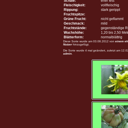
Schale:
eher fest
Fleischigkeit:
vollfleischig
Rippung:
stark gerippt
Fruchtspitze:
Grüne Frucht:
nicht geflammt
Geschmack:
mild
Fruchtstände:
gegenständige R
Wuchshöhe:
1,20 bis 2,50 Me
Blätterform:
normalblättrig
Diese Sorte wurde am 03.08.2012 von
einem eh
Nutzer
hinzugefügt.
Die Sorte wurde 4 mal geändert, zuletzt am 12.
admin
.