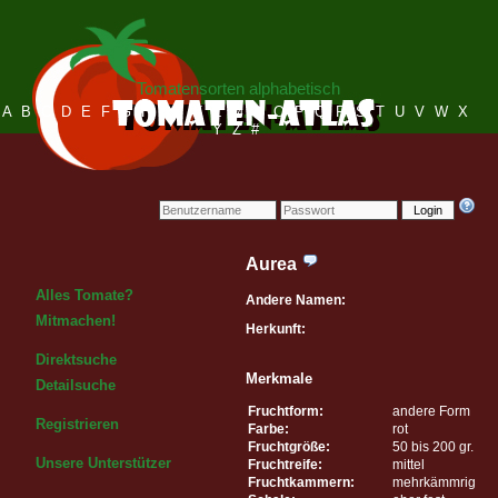
Tomatensorten alphabetisch
A
B
C
D
E
F
G
H
I
J
K
L
M
N
O
P
Q
R
S
T
U
V
W
X
Y
Z
#
Login
Aurea
Alles Tomate?
Andere Namen:
Mitmachen!
Herkunft:
Direktsuche
Merkmale
Detailsuche
Fruchtform:
andere Form
Registrieren
Farbe:
rot
Fruchtgröße:
50 bis 200 gr.
Unsere Unterstützer
Fruchtreife:
mittel
Fruchtkammern:
mehrkämmrig