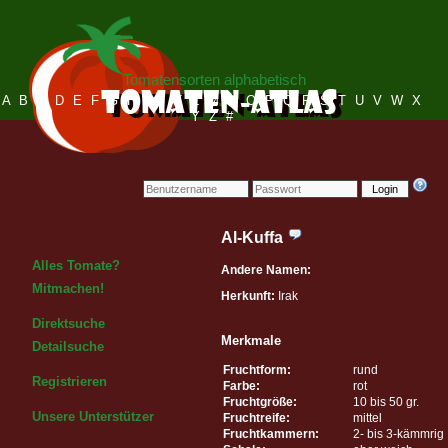
Tomatensorten alphabetisch
A
B
C
D
E
F
G
H
I
J
K
L
M
N
O
P
Q
R
S
T
U
V
W
X
Y
Z
#
Login
Al-Kuffa
Alles Tomate?
Andere Namen:
Mitmachen!
Herkunft:
Irak
Direktsuche
Merkmale
Detailsuche
Fruchtform:
rund
Registrieren
Farbe:
rot
Fruchtgröße:
10 bis 50 gr.
Unsere Unterstützer
Fruchtreife:
mittel
Fruchtkammern:
2- bis 3-kämmrig