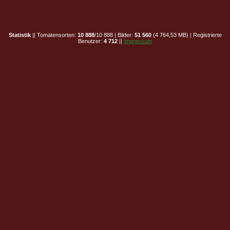
Statistik
|| Tomatensorten:
10 888
/10 888 | Bilder:
51 560
(4 764,53 MB) | Registrierte
Benutzer:
4 712
||
Impressum