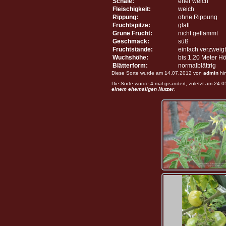
Schale:
eher weich
Fleischigkeit:
weich
Rippung:
ohne Rippung
Fruchtspitze:
glatt
Grüne Frucht:
nicht geflammt
Geschmack:
süß
Fruchtstände:
einfach verzweigt
Wuchshöhe:
bis 1,20 Meter H
Blätterform:
normalblättrig
Diese Sorte wurde am 14.07.2012 von
admin
hi
Die Sorte wurde 4 mal geändert, zuletzt am 24.
einem ehemaligen Nutzer
.