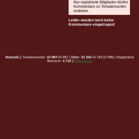
Nur registrierte Mitglieder dürfen
Kommentare zu Tomatensorten
erstellen.
Leider wurden noch keine
Kommentare eingetragen!
Statistik
|| Tomatensorten:
10 887
/10 887 | Bilder:
51 554
(4 764,02 MB) | Registrierte
Benutzer:
4 710
||
Impressum