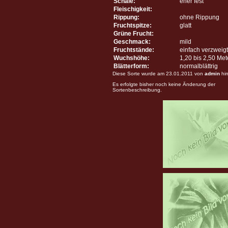
Schale:
eher fest
Fleischigkeit:
Rippung:
ohne Rippung
Fruchtspitze:
glatt
Grüne Frucht:
Geschmack:
mild
Fruchtstände:
einfach verzweigt
Wuchshöhe:
1,20 bis 2,50 Me
Blätterform:
normalblättrig
Diese Sorte wurde am 23.01.2011 von
admin
hin
Es erfolgte bisher noch keine Änderung der
Sortenbeschreibung.