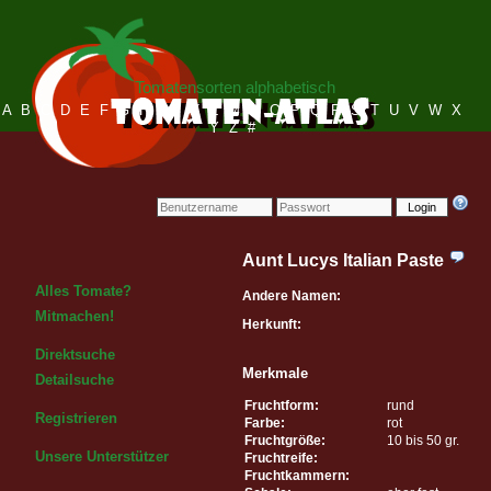
Tomatensorten alphabetisch
A
B
C
D
E
F
G
H
I
J
K
L
M
N
O
P
Q
R
S
T
U
V
W
X
Y
Z
#
Login
Aunt Lucys Italian Paste
Alles Tomate?
Andere Namen:
Mitmachen!
Herkunft:
Direktsuche
Merkmale
Detailsuche
Fruchtform:
rund
Registrieren
Farbe:
rot
Fruchtgröße:
10 bis 50 gr.
Unsere Unterstützer
Fruchtreife:
Fruchtkammern: