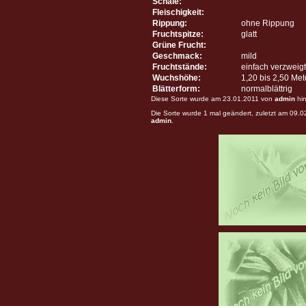
Schale:
Fleischigkeit:
Rippung:
ohne Rippung
Fruchtspitze:
glatt
Grüne Frucht:
Geschmack:
mild
Fruchtstände:
einfach verzweigt
Wuchshöhe:
1,20 bis 2,50 Me
Blätterform:
normalblättrig
Diese Sorte wurde am 23.01.2011 von
admin
hin
Die Sorte wurde 1 mal geändert, zuletzt am 09.
admin
.