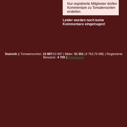
Nur registrierte Mitglieder dürfen
Kommentare zu Tomatensorten
erstellen.
Leider wurden noch keine
Kommentare eingetragen!
Statistik
|| Tomatensorten:
10 887
/10 887 | Bilder:
51 551
(4 763,76 MB) | Registrierte
Benutzer:
4 709
||
Impressum