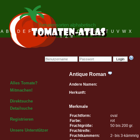
Tomatensorten alphabetisch
A
B
C
D
E
F
G
H
I
J
K
L
M
N
O
P
Q
R
S
T
U
V
W
X
Y
Z
#
Login
Antique Roman
Alles Tomate?
Andere Namen:
Mitmachen!
Herkunft:
Direktsuche
Merkmale
Detailsuche
Fruchtform:
oval
Registrieren
Farbe:
rot
Fruchtgröße:
50 bis 200 gr.
Unsere Unterstützer
Fruchtreife:
Fruchtkammern:
2- bis 3-kämmrig