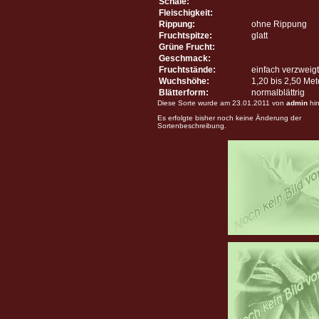
Schale:
Fleischigkeit:
Rippung:
ohne Rippung
Fruchtspitze:
glatt
Grüne Frucht:
Geschmack:
Fruchtstände:
einfach verzweigt
Wuchshöhe:
1,20 bis 2,50 Me
Blätterform:
normalblättrig
Diese Sorte wurde am 23.01.2011 von
admin
hin
Es erfolgte bisher noch keine Änderung der
Sortenbeschreibung.