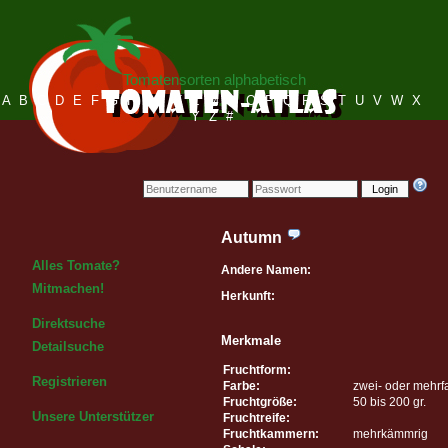
Tomatensorten alphabetisch
A
B
C
D
E
F
G
H
I
J
K
L
M
N
O
P
Q
R
S
T
U
V
W
X
Y
Z
#
Login
Autumn
Alles Tomate?
Andere Namen:
Mitmachen!
Herkunft:
Direktsuche
Merkmale
Detailsuche
Fruchtform:
Registrieren
Farbe:
zwei- oder mehrf
Fruchtgröße:
50 bis 200 gr.
Unsere Unterstützer
Fruchtreife:
Fruchtkammern:
mehrkämmrig