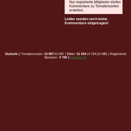
Nur registrierte Mitglieder dürfen
Kommentare zu Tomatensorten
erstellen.
Leider wurden noch keine
Kommentare eingetragen!
Statistik
|| Tomatensorten:
10 887
/10 887 | Bilder:
51 554
(4 764,02 MB) | Registrierte
Benutzer:
4 709
||
Impressum