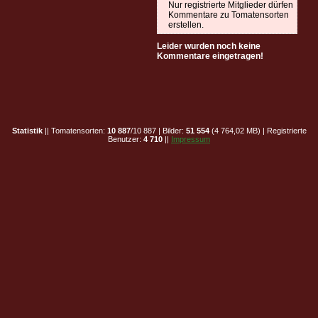
Nur registrierte Mitglieder dürfen
Kommentare zu Tomatensorten
erstellen.
Leider wurden noch keine
Kommentare eingetragen!
Statistik
|| Tomatensorten:
10 887
/10 887 | Bilder:
51 554
(4 764,02 MB) | Registrierte
Benutzer:
4 710
||
Impressum