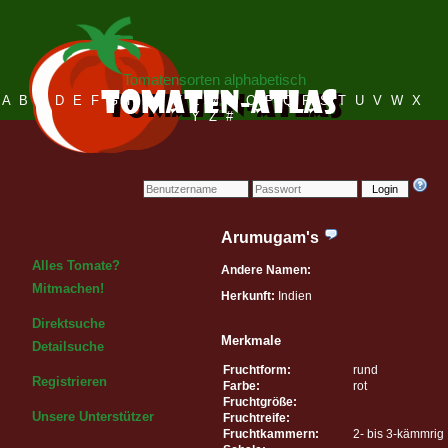
Tomatensorten alphabetisch
A
B
C
D
E
F
G
H
I
J
K
L
M
N
O
P
Q
R
S
T
U
V
W
X
Y
Z
#
Login
Arumugam's
Alles Tomate?
Andere Namen:
Mitmachen!
Herkunft:
Indien
Direktsuche
Merkmale
Detailsuche
Fruchtform:
rund
Registrieren
Farbe:
rot
Fruchtgröße:
Unsere Unterstützer
Fruchtreife:
Fruchtkammern:
2- bis 3-kämmrig