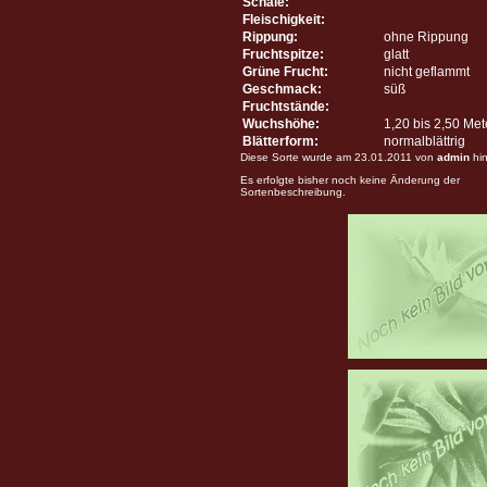
Schale:
Fleischigkeit:
Rippung:
ohne Rippung
Fruchtspitze:
glatt
Grüne Frucht:
nicht geflammt
Geschmack:
süß
Fruchtstände:
Wuchshöhe:
1,20 bis 2,50 Me
Blätterform:
normalblättrig
Diese Sorte wurde am 23.01.2011 von
admin
hin
Es erfolgte bisher noch keine Änderung der
Sortenbeschreibung.