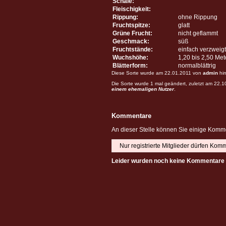
Schale:
Fleischigkeit:
Rippung:
ohne Rippung
Fruchtspitze:
glatt
Grüne Frucht:
nicht geflammt
Geschmack:
süß
Fruchtstände:
einfach verzweigt
Wuchshöhe:
1,20 bis 2,50 Me
Blätterform:
normalblättrig
Diese Sorte wurde am 22.01.2011 von
admin
hin
Die Sorte wurde 1 mal geändert, zuletzt am 22.
einem ehemaligen Nutzer
.
Kommentare
An dieser Stelle können Sie einige Komme
Nur registrierte Mitglieder dürfen Kom
Leider wurden noch keine Kommentare 