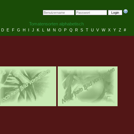
Login
Tomatensorten alphabetisch
D
E
F
G
H
I
J
K
L
M
N
O
P
Q
R
S
T
U
V
W
X
Y
Z
#