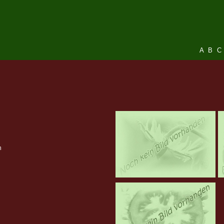
A
B
C
n