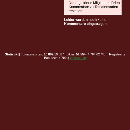
Nur registrierte Mitglieder dürfen
Kommentare zu Tomatensorten
erstellen.
Leider wurden noch keine
Kommentare eingetragen!
Statistik
|| Tomatensorten:
10 887
/10 887 | Bilder:
51 554
(4 764,02 MB) | Registrierte
Benutzer:
4 709
||
Impressum