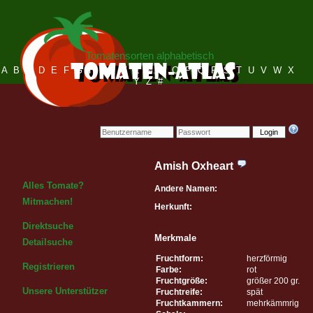
Tomatensorten alphabetisch
A
B
C
D
E
F
G
H
I
J
K
L
M
N
O
P
Q
R
S
T
U
V
W
X
Y
Z
#
Login
Amish Oxheart
Alles Tomate?
Andere Namen:
Mitmachen!
Herkunft:
Direktsuche
Merkmale
Detailsuche
Fruchtform:
herzförmig
Registrieren
Farbe:
rot
Fruchtgröße:
größer 200 gr.
Unsere Unterstützer
Fruchtreife:
spät
Fruchtkammern:
mehrkämmrig