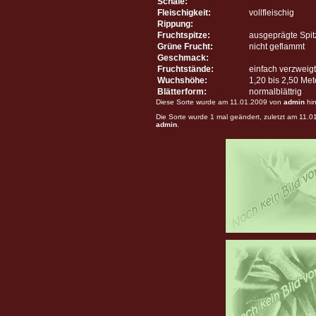
Schale:
Fleischigkeit:
vollfleischig
Rippung:
Fruchtspitze:
ausgeprägte Spit
Grüne Frucht:
nicht geflammt
Geschmack:
Fruchtstände:
einfach verzweigt
Wuchshöhe:
1,20 bis 2,50 Me
Blätterform:
normalblättrig
Diese Sorte wurde am 11.01.2009 von
admin
hin
Die Sorte wurde 1 mal geändert, zuletzt am 11.
admin
.