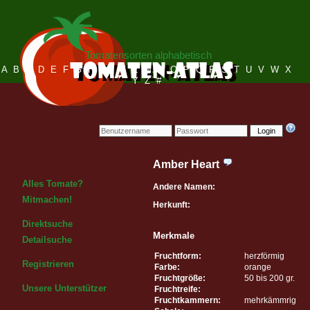
Tomatensorten alphabetisch
A
B
C
D
E
F
G
H
I
J
K
L
M
N
O
P
Q
R
S
T
U
V
W
X
Y
Z
#
Login
Amber Heart
Alles Tomate?
Andere Namen:
Mitmachen!
Herkunft:
Direktsuche
Merkmale
Detailsuche
Fruchtform:
herzförmig
Registrieren
Farbe:
orange
Fruchtgröße:
50 bis 200 gr.
Unsere Unterstützer
Fruchtreife:
Fruchtkammern:
mehrkämmrig