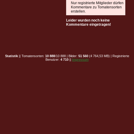
Nur registrierte Mitglieder dürfen
Kommentare zu Tomatensorten
erstellen.
Leider wurden noch keine
Kommentare eingetragen!
Statistik
|| Tomatensorten:
10 888
/10 888 | Bilder:
51 560
(4 764,53 MB) | Registrierte
Benutzer:
4 710
||
Impressum