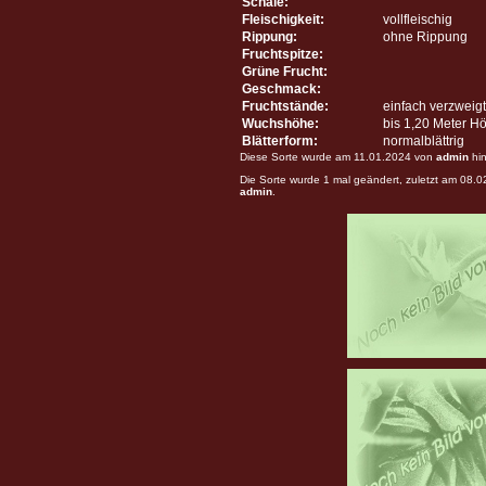
Schale:
Fleischigkeit:
vollfleischig
Rippung:
ohne Rippung
Fruchtspitze:
Grüne Frucht:
Geschmack:
Fruchtstände:
einfach verzweigt
Wuchshöhe:
bis 1,20 Meter H
Blätterform:
normalblättrig
Diese Sorte wurde am 11.01.2024 von
admin
hin
Die Sorte wurde 1 mal geändert, zuletzt am 08.
admin
.